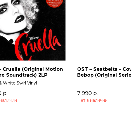
 Cruella (Original Motion
OST – Seatbelts – C
re Soundtrack) 2LP
Bebop (Original Seri
Soundtrack) 2LP
& White Swirl Vinyl
0
р.
7 990
р.
 наличии
Нет в наличии