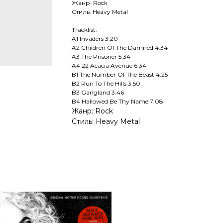
Жанр: Rock
Стиль: Heavy Metal
Tracklist:
A1 Invaders 3:20
A2 Children Of The Damned 4:34
A3 The Prisoner 5:34
A4 22 Acacia Avenue 6:34
B1 The Number Of The Beast 4:25
B2 Run To The Hills 3:50
B3 Gangland 3:46
B4 Hallowed Be Thy Name 7:08
Жанр: Rock
Стиль: Heavy Metal