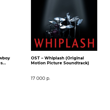
owboy
OST – Whiplash (Original
es
Motion Picture Soundtrack)
17 000
р.