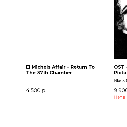
El Michels Affair – Return To
OST –
The 37th Chamber
Pictu
Black 
4 500
р.
9 90
Нет в