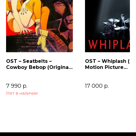
OST – Seatbelts –
OST – Whiplash (Or
Cowboy Bebop (Original
Motion Picture
Series Soundtrack) 2LP
Soundtrack)
7 990
р.
17 000
р.
Нет в наличии