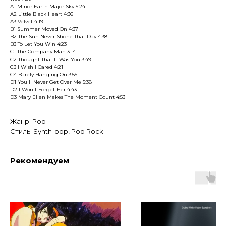
A1 Minor Earth Major Sky 5:24
A2 Little Black Heart 4:36
A3 Velvet 4:19
B1 Summer Moved On 4:37
B2 The Sun Never Shone That Day 4:38
B3 To Let You Win 4:23
C1 The Company Man 3:14
C2 Thought That It Was You 3:49
C3 I Wish I Cared 4:21
C4 Barely Hanging On 3:55
D1 You'll Never Get Over Me 5:38
D2 I Won't Forget Her 4:43
D3 Mary Ellen Makes The Moment Count 4:53
Жанр: Pop
Стиль: Synth-pop, Pop Rock
Рекомендуем