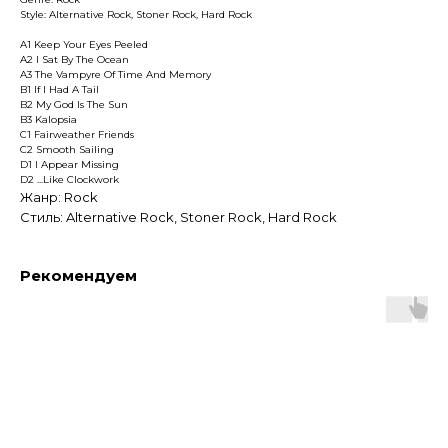
Style: Alternative Rock, Stoner Rock, Hard Rock
A1 Keep Your Eyes Peeled
A2 I Sat By The Ocean
A3 The Vampyre Of Time And Memory
B1 If I Had A Tail
B2 My God Is The Sun
B3 Kalopsia
C1 Fairweather Friends
C2 Smooth Sailing
D1 I Appear Missing
D2 ...Like Clockwork
Жанр: Rock
Стиль: Alternative Rock, Stoner Rock, Hard Rock
Рекомендуем