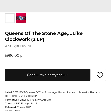
Queens Of The Stone Age,...Like
Clockwork (2 LP)
Артикул:
NW1198
5990,00
р.
Сообщить о поступлении
Label: 2012-2013 Queens Of The Stone Age Under licence to Matador Records
OLE-1040-1 / 744861104018
Format: 2 x Vinyl, 12", 45 RPM, Album
Country: UK, Europe & US
Released: 31 мая 2013 г.
Genre: Rock