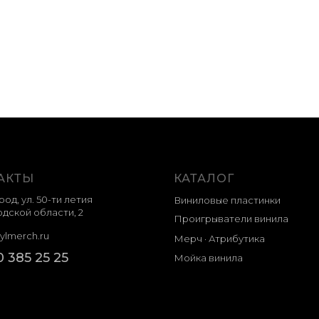
АКТЫ
КАТАЛОГ
род, ул. 50-ти летия
Виниловые пластинки
дской области, 2
Проигрыватели винила
ylmerch.ru
Мерч · Атрибутика
0 385 25 25
Мойка винила