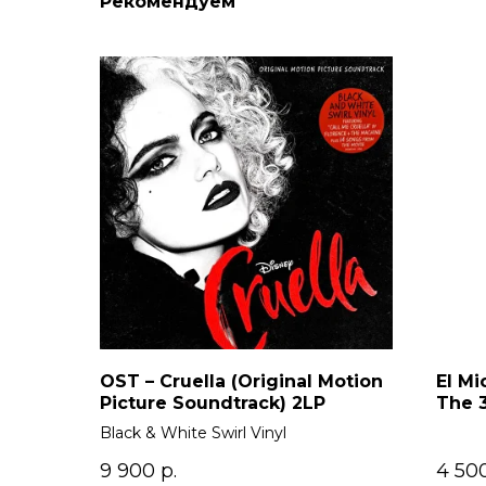
Рекомендуем
OST – Cruella (Original Motion
El Mi
Picture Soundtrack) 2LP
The 
Black & White Swirl Vinyl
9 900
р.
4 50