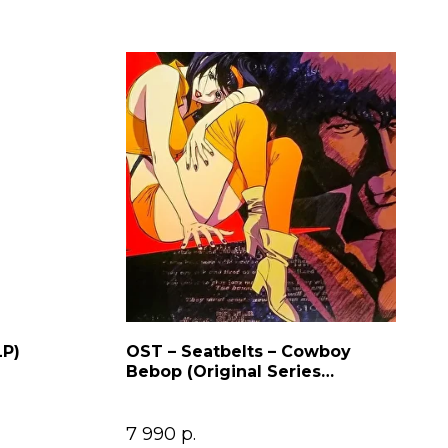
LP)
OST – Seatbelts – Cowboy
Bebop (Original Series
Soundtrack) 2LP
7 990
р.