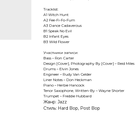
Tracklist:
A1 Witch Hunt
A2 Fee-Fi-Fo-Fum
A3 Dance Cadaverous
B1 Speak No Evil
B2 Infant Eyes
B3 Wild Flower
Участники записи:
Bass – Ron Carter
Design [Cover], Photography By [Cover] – Reid Miles
Drums – Elvin Jones
Engineer – Rudy Van Gelder
Liner Notes – Don Heckman
Piano – Herbie Hancock
Tenor Saxophone, Written-By – Wayne Shorter
Trumpet – Freddie Hubbard
Жанр: Jazz
Стиль: Hard Bop, Post Bop