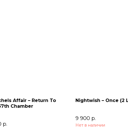
chels Affair – Return To
Nightwish – Once (2 
37th Chamber
9 900
р.
0
р.
Нет в наличии