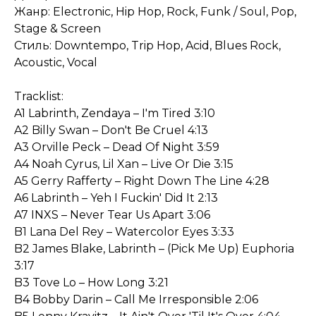
Жанр: Electronic, Hip Hop, Rock, Funk / Soul, Pop,
Stage & Screen
Стиль: Downtempo, Trip Hop, Acid, Blues Rock,
Acoustic, Vocal
Tracklist:
A1 Labrinth, Zendaya – I'm Tired 3:10
A2 Billy Swan – Don't Be Cruel 4:13
A3 Orville Peck – Dead Of Night 3:59
A4 Noah Cyrus, Lil Xan – Live Or Die 3:15
A5 Gerry Rafferty – Right Down The Line 4:28
A6 Labrinth – Yeh I Fuckin' Did It 2:13
A7 INXS – Never Tear Us Apart 3:06
B1 Lana Del Rey – Watercolor Eyes 3:33
B2 James Blake, Labrinth – (Pick Me Up) Euphoria
3:17
B3 Tove Lo – How Long 3:21
B4 Bobby Darin – Call Me Irresponsible 2:06