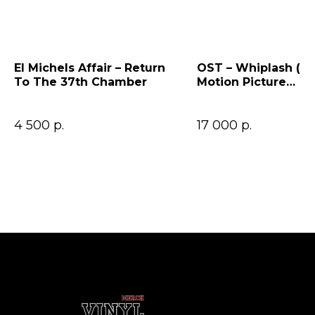
El Michels Affair – Return
OST – Whiplash (Or
To The 37th Chamber
Motion Picture
Soundtrack)
4 500
р.
17 000
р.