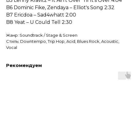
B5 Lenny Kravitz – It Ain't Over 'Til It's Over 4:04
B6 Dominic Fike, Zendaya – Elliot's Song 2:32
B7 Ericdoa – Sad4whatt 2:00
B8 Yeat – U Could Tell 2:30
Жанр: Soundtrack / Stage & Screen
Стиль: Downtempo, Trip Hop, Acid, Blues Rock, Acoustic,
Vocal
Рекомендуем