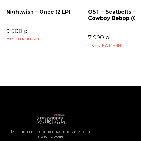
Nightwish – Once (2 LP)
OST – Seatbelts –
Cowboy Bebop (Ori
Series Soundtrack)
9 900
р.
7 990
р.
Нет в наличии
Нет в наличии
Магазин виниловых пластинок и мерча
в Белгороде