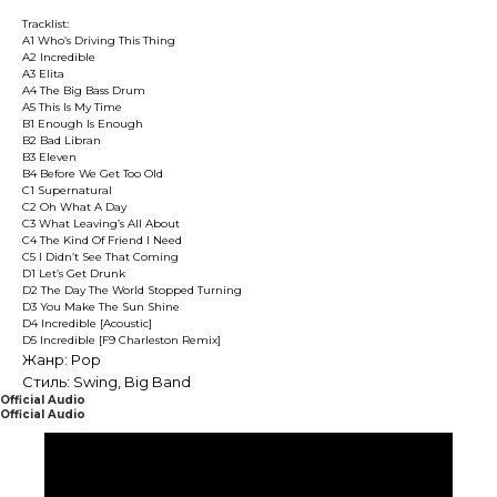
Tracklist:
A1 Who’s Driving This Thing
A2 Incredible
A3 Elita
A4 The Big Bass Drum
A5 This Is My Time
B1 Enough Is Enough
B2 Bad Libran
B3 Eleven
B4 Before We Get Too Old
C1 Supernatural
C2 Oh What A Day
C3 What Leaving’s All About
C4 The Kind Of Friend I Need
C5 I Didn’t See That Coming
D1 Let’s Get Drunk
D2 The Day The World Stopped Turning
D3 You Make The Sun Shine
D4 Incredible [Acoustic]
D5 Incredible [F9 Charleston Remix]
Жанр: Pop
Стиль: Swing, Big Band
Official Audio
Official Audio