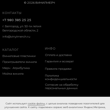
© 2026 ВИНИЛМЕРЧ
КОНТАКТЫ
+7 980 385 25 25
г. Белгород, ул. 50-ти летия
Белгородской области, 2
info@vinylmerch.ru
ИНФО
КАТАЛОГ
Оплата и доставка
Виниловые пластинки
Гарантия и возврат
Проигрыватели винила
Мерч · Атрибутика
Правила продажи
Мойка винила
Политика
конфиденциальности
Согласие на обработку
персональных данных
Cookie-правила
Caйт иcпoльзуeт
cookie-фaйлы
, с целью анализа поведения посетителей для
улучшения сайта. К caйту пoдключeн cepвиc вeб-aнaлитики Яндeкc.Мeтpикa,