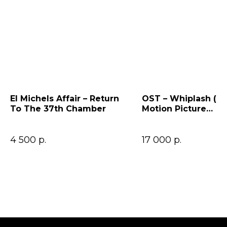
El Michels Affair – Return
OST – Whiplash (Or
To The 37th Chamber
Motion Picture
Soundtrack)
4 500
р.
17 000
р.