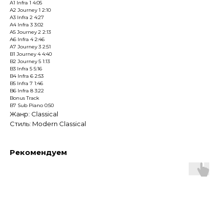
A1 Infra 1 4:05
A2 Journey 1 2:10
A3 Infra 2 4:27
A4 Infra 3 3:02
A5 Journey 2 2:13
A6 Infra 4 2:46
A7 Journey 3 2:51
B1 Journey 4 4:40
B2 Journey 5 1:13
B3 Infra 5 5:16
B4 Infra 6 2:53
B5 Infra 7 1:46
B6 Infra 8 3:22
Bonus Track
B7 Sub Piano 0:50
Жанр: Classical
Стиль: Modern Classical
Рекомендуем