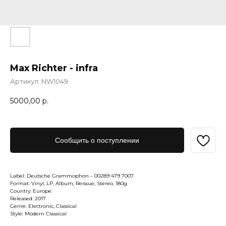
Max Richter - infra
Артикул:
NW1049
5000,00
р.
Сообщить о поступлении
Label: Deutsche Grammophon – 00289 479 7007
Format: Vinyl, LP, Album, Reissue, Stereo, 180g
Country: Europe
Released: 2017
Genre: Electronic, Classical
Style: Modern Classical