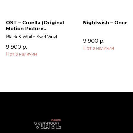
OST – Cruella (Original
Nightwish – Once (
Motion Picture
Soundtrack) 2LP
Black & White Swirl Vinyl
9 900
р.
9 900
р.
Нет в наличии
Нет в наличии