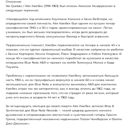
Описание:
Ike Quebec / Айк Квебек (1918-1963) был описан Алексом Хендерсоном в
следующих терминах:
«Находящийся под влиянием Коулмана Хокинса и Бена Вебстера, но
определенно своей личности, Айк Квебек был одним из лучших тенор-
саксофонистов 1940-х и 50-х годов, ориентированных на свинг. Легко
узнаваем, он был весьма последователен, когда дело доходило до
непринужденного блюза, сексуальных баллад и быстрой агрессии.
Первоначально пианист, Квебек переключился на тенора в начале 40-х и
показал, что он сделал правильный выбор. В качестве сайдмена он работал
с Бенни Картером, Кенни Кларком, Роем Элдриджем и Кэбом Кэллоуэем. В
конце 40-х саксофонистом он немного поработал за кулисами в качестве
сотрудника Blue Note A&R и привел на лейбл Телониуса Монка и Бада
Пауэлла.
Проблемы с наркотиками не позволяли Квебеку записываться большую
часть 1950-х, но он триумфально вернулся в начале 60-х и снова начал
записываться. для Blue Note и внештатно занимаясь A&R для компании.
Квебек играл так же авторитетно, как и всегда, вплоть до 1962 года, не
подавая никаких признаков того, что он страдал от рака легких, который
унес его жизнь в возрасте 44 лет в 1963 году.
За четырнадцать месяцев до своей смерти Айк Квебек записал Blue &
Sentimental для Blue Note Records — тихий шедевр дымного ночного
дуновения в сопровождении элегантной и чувственной гитары Гранта
Грина, подкрепленный неизменно надежными Полом Чемберсом и Филли
Джо Джонсом.»