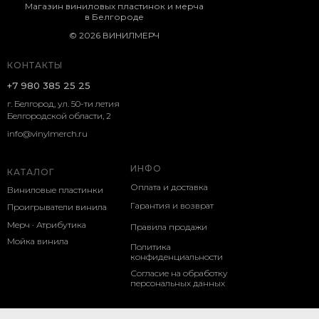
Магазин виниловых пластинок и мерча
в Белгороде
© 2026 ВИНИЛМЕРЧ
КОНТАКТЫ
+7 980 385 25 25
г. Белгород, ул. 50-ти летия
Белгородской области, 2
info@vinylmerch.ru
ИНФО
КАТАЛОГ
Оплата и доставка
Виниловые пластинки
Гарантия и возврат
Проигрыватели винила
Мерч · Атрибутика
Правила продажи
Мойка винила
Политика
конфиденциальности
Согласие на обработку
персональных данных