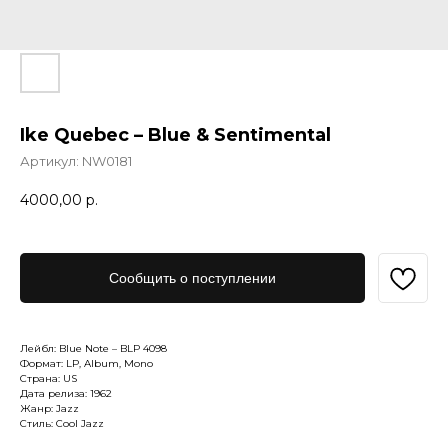
Ike Quebec – Blue & Sentimental
Артикул:
NW0181
4000,00
р.
Сообщить о поступлении
Лейбл: Blue Note – BLP 4098
Формат: LP, Album, Mono
Страна: US
Дата релиза: 1962
Жанр: Jazz
Стиль: Cool Jazz