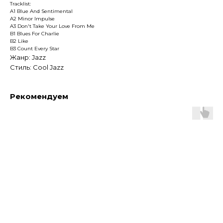
Tracklist:
A1 Blue And Sentimental
A2 Minor Impulse
A3 Don't Take Your Love From Me
B1 Blues For Charlie
B2 Like
B3 Count Every Star
Жанр: Jazz
Стиль: Cool Jazz
Рекомендуем