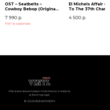
OST – Seatbelts –
El Michels Affair – 
Cowboy Bebop (Original
To The 37th Cham
Series Soundtrack) 2LP
7 990
р.
4 500
р.
Нет в наличии
Магазин виниловых пластинок и мерча
в Белгороде
© 2026 ВИНИЛМЕРЧ