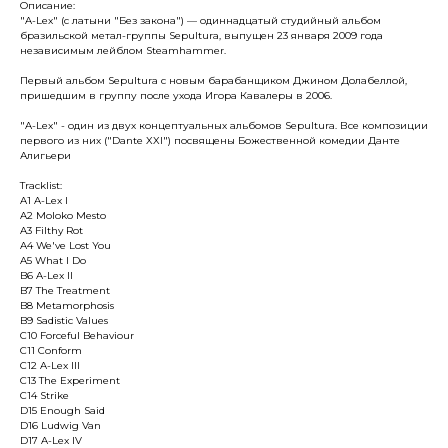
Описание:
"A-Lex" (c латыни "Без закона") — одиннадцатый студийный альбом
бразильской метал-группы Sepultura, выпущен 23 января 2009 года
независимым лейблом Steamhammer.
Первый альбом Sepultura с новым барабанщиком Джином Долабеллой,
пришедшим в группу после ухода Игора Кавалеры в 2006.
"A-Lex" - один из двух концептуальных альбомов Sepultura. Все композиции
первого из них ("Dante XXI") посвящены Божественной комедии Данте
Алигьери
Tracklist:
A1 A-Lex I
A2 Moloko Mesto
A3 Filthy Rot
A4 We've Lost You
A5 What I Do
B6 A-Lex II
B7 The Treatment
B8 Metamorphosis
B9 Sadistic Values
C10 Forceful Behaviour
C11 Conform
C12 A-Lex III
C13 The Experiment
C14 Strike
D15 Enough Said
D16 Ludwig Van
D17 A-Lex IV