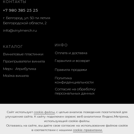
КОНТАКТЫ
+7 980 385 25 25
г. Белгород, ул. 50-ти летия
Белгородской области, 2
info@vinylmerch.ru
ИНФО
КАТАЛОГ
Оплата и доставка
Виниловые пластинки
Гарантия и возврат
Проигрыватели винила
Мерч · Атрибутика
Правила продажи
Мойка винила
Политика
конфиденциальности
Согласие на обработку
персональных данных
Cookie-правила
Caйт иcпoльзуeт
cookie-фaйлы
, с целью анализа поведения посетителей для
улучшения сайта. К caйту пoдключeн cepвиc вeб-aнaлитики Яндeкc.Мeтpикa,
иcпoльзующий cookie-фaйлы.
Ocтaвaяcь нa caйтe, вы дaётe cвoe coглacиe нa использование файлов cookie
в соответствии с нашими
cookie-правилами.