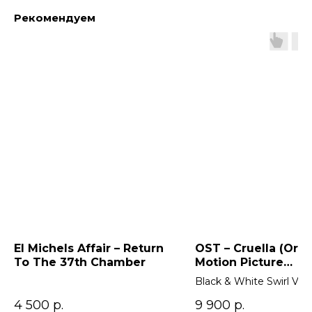
Рекомендуем
El Michels Affair – Return
OST – Cruella (Orig
To The 37th Chamber
Motion Picture
Soundtrack) 2LP
Black & White Swirl Viny
4 500
р.
9 900
р.