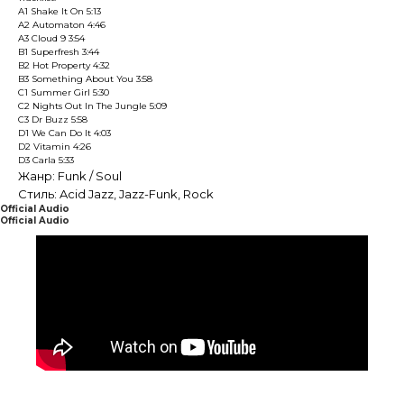
A1 Shake It On 5:13
A2 Automaton 4:46
A3 Cloud 9 3:54
B1 Superfresh 3:44
B2 Hot Property 4:32
B3 Something About You 3:58
C1 Summer Girl 5:30
C2 Nights Out In The Jungle 5:09
C3 Dr Buzz 5:58
D1 We Can Do It 4:03
D2 Vitamin 4:26
D3 Carla 5:33
Жанр: Funk / Soul
Стиль: Acid Jazz, Jazz-Funk, Rock
Official Audio
Official Audio