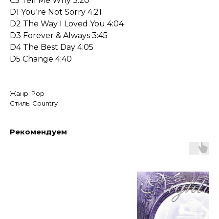
C5 Tell Me Why 3:20
D1 You're Not Sorry 4:21
D2 The Way I Loved You 4:04
D3 Forever & Always 3:45
D4 The Best Day 4:05
D5 Change 4:40
Жанр: Pop
Стиль: Country
Рекомендуем