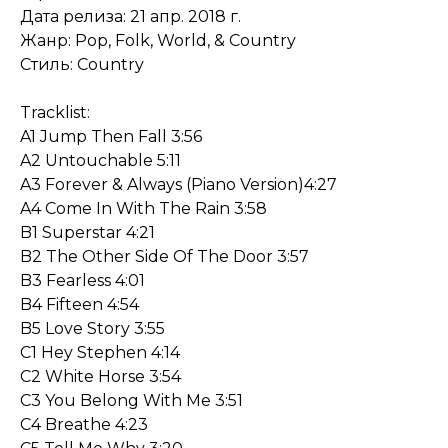
Дата релиза: 21 апр. 2018 г.
Жанр: Pop, Folk, World, & Country
Стиль: Country
Tracklist:
A1 Jump Then Fall 3:56
A2 Untouchable 5:11
A3 Forever & Always (Piano Version)4:27
A4 Come In With The Rain 3:58
B1 Superstar 4:21
B2 The Other Side Of The Door 3:57
B3 Fearless 4:01
B4 Fifteen 4:54
B5 Love Story 3:55
C1 Hey Stephen 4:14
C2 White Horse 3:54
C3 You Belong With Me 3:51
C4 Breathe 4:23