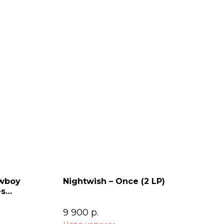
owboy
Nightwish – Once (2 LP)
es
9 900
р.