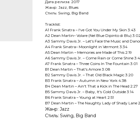
Дата релиза: 2017
Жанр: Jazz, Blues
Стиль: Swing, Big Band
Tracklist:
A1 Frank Sinatra – I've Got You Under My Skin 3:43
A2 Dean Martin– Volare (Nel Blue Dipinto di Blu) 3:0
A3 Sammy Davis Jr. – Let's Face the Music and Danc
A4 Frank Sinatra– Moonlight in Vermont 3:34
A5 Dean Martin – Memories are Made of This 2:19
A6 Sammy Davis Jr. – Come Rain or Come Shine 3:
A7 Frank Sinatra – Three Coins In The Fountain 3:01
B1 Dean Martin – That's Amore 3:08
B2 Sammy Davis Jr. – That Old Black Magic 3:20
B3 Frank Sinatra – Autumn in New York 4:38
B4 Dean Martin – Ain't That a Kick in The Head 2:27
B5 Sammy Davis Jr. – Baby, It's Cold Outside 3:14
B6 Frank Sinatra – Young at Heart 2:51
B7 Dean Martin – The Naughty Lady of Shady Lane 2
Жанр: Jazz
Стиль: Swing, Big Band