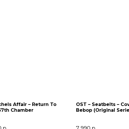
chels Affair – Return To
OST – Seatbelts – C
37th Chamber
Bebop (Original Seri
Soundtrack) 2LP
0
р.
7 990
р.