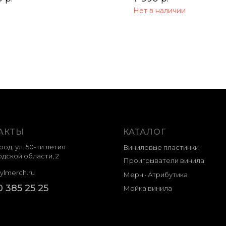
Нет в наличии
АКТЫ
КАТАЛОГ
род, ул. 50-ти летия
Виниловые пластинки
дской области, 2
Проигрыватели винила
ylmerch.ru
Мерч · Атрибутика
0 385 25 25
Мойка винила