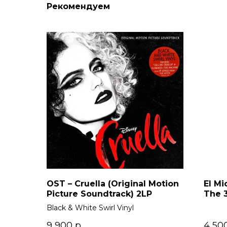
Рекомендуем
OST – Cruella (Original Motion
El Mi
Picture Soundtrack) 2LP
The 
Black & White Swirl Vinyl
9 900
р.
4 50