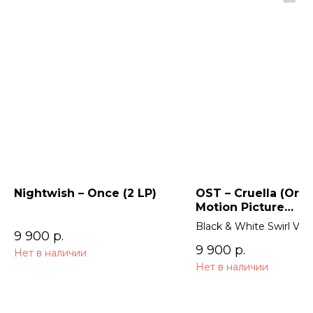
Nightwish – Once (2 LP)
OST – Cruella (Orig
Motion Picture
Soundtrack) 2LP
Black & White Swirl Viny
9 900
р.
9 900
р.
Нет в наличии
Нет в наличии