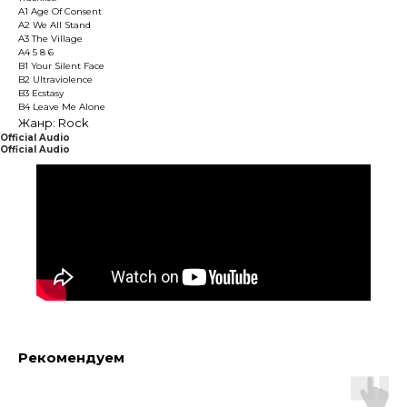
A1 Age Of Consent
A2 We All Stand
A3 The Village
A4 5 8 6
B1 Your Silent Face
B2 Ultraviolence
B3 Ecstasy
B4 Leave Me Alone
Жанр: Rock
Official Audio
Official Audio
Рекомендуем