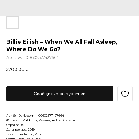
Billie Eilish – When We All Fall Asleep,
Where Do We Go?
Артикул:
00602577427664
5700,00
р.
Сообщить о поступлении
Лейбл: Darkroom – 00602577427664
Формат: LP, Album, Reissue, Yellow, Gatefold
Страна: US
Дата релиза: 2019
Жанр: Electronic, Pop
Стиль: Trap, Indie Pop