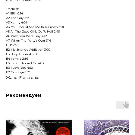
Tracklist:
A1 !!!!!!! 0:14
A2 Bad Guy 3:14
A3 Xanny 4:04
A4 You Should See Me In A Crown 3:01
A5 All The Good Girls Go To Hell 2:49
A6 Wish You Were Gay 3:42
A7 When The Party's Over 3:16
B1 8 2:53
B2 My Strange Addiction 3:00
B3 Bury A Friend 3:13
B4 Ilomilo 2:36
B5 Listen Before I Go 4:03
B6 I Love You 4:52
B7 Goodbye 1:59
Жанр: Electronic
Рекомендуем