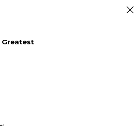
' Greatest
41