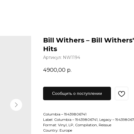
Bill Withers – Bill Withers
Hits
Артикул:
NW1194
4900,00
р.
Сообщить о поступлении
Columbia – 19439806741
Label: Columbia – 19439806741, Legacy – 194398067
Format: Vinyl, LP, Compilation, Reissue
Country: Europe