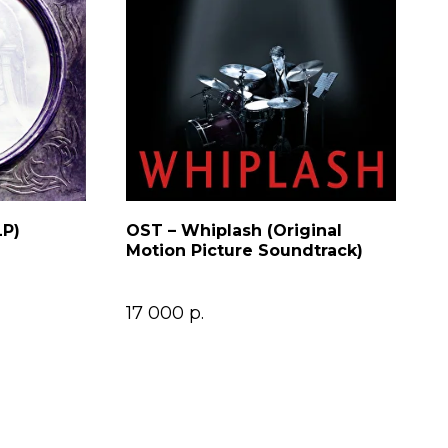
LP)
OST – Whiplash (Original
Motion Picture Soundtrack)
17 000
р.