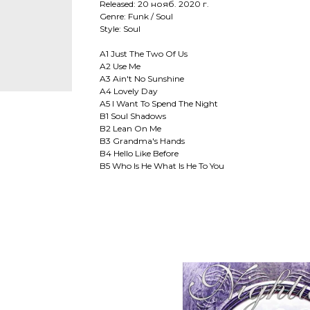
Released: 20 нояб. 2020 г.
Genre: Funk / Soul
Style: Soul
A1 Just The Two Of Us
A2 Use Me
A3 Ain't No Sunshine
A4 Lovely Day
A5 I Want To Spend The Night
B1 Soul Shadows
B2 Lean On Me
B3 Grandma's Hands
B4 Hello Like Before
B5 Who Is He What Is He To You