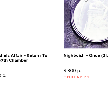
chels Affair – Return To
Nightwish – Once (2 
37th Chamber
9 900
р.
0
р.
Нет в наличии