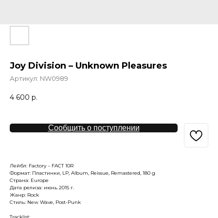
Joy Division – Unknown Pleasures
Артикул:
NW0989
4 600
р.
Сообщить о поступлении
Лейбл: Factory – FACT 10R
Формат: Пластинки, LP, Album, Reissue, Remastered, 180 g
Страна: Europe
Дата релиза: июнь 2015 г.
Жанр: Rock
Стиль: New Wave, Post-Punk
Tracklist: