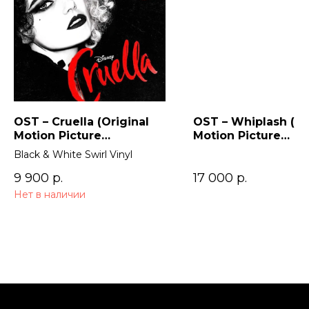
OST – Cruella (Original
OST – Whiplash (Or
Motion Picture
Motion Picture
Soundtrack) 2LP
Soundtrack)
Black & White Swirl Vinyl
9 900
р.
17 000
р.
Нет в наличии