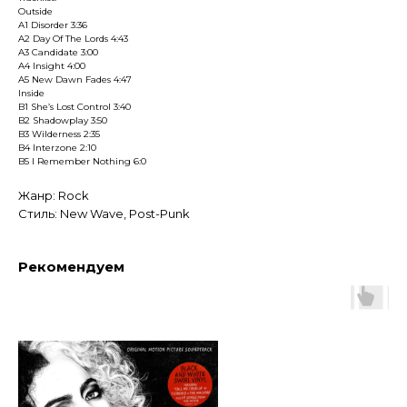
Outside
A1 Disorder 3:36
A2 Day Of The Lords 4:43
A3 Candidate 3:00
A4 Insight 4:00
A5 New Dawn Fades 4:47
Inside
B1 She’s Lost Control 3:40
B2 Shadowplay 3:50
B3 Wilderness 2:35
B4 Interzone 2:10
B5 I Remember Nothing 6:0
Жанр: Rock
Стиль: New Wave, Post-Punk
Рекомендуем