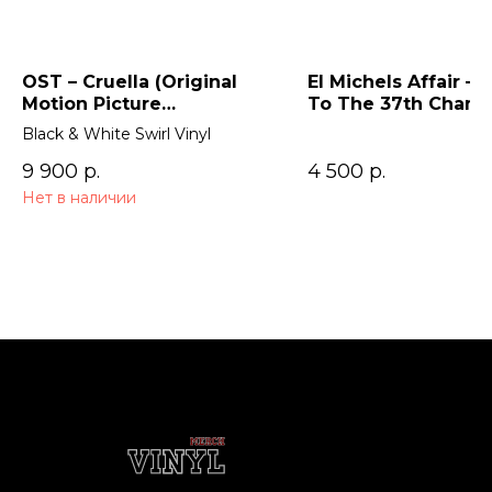
OST – Cruella (Original
El Michels Affair – 
Motion Picture
To The 37th Cham
Soundtrack) 2LP
Black & White Swirl Vinyl
9 900
р.
4 500
р.
Нет в наличии