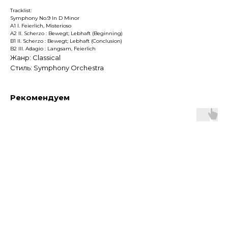
Tracklist:
Symphony No.9 In D Minor
A1 I. Feierlich, Misterioso
A2 II. Scherzo : Bewegt; Lebhaft (Beginning)
B1 II. Scherzo : Bewegt; Lebhaft (Conclusion)
B2 III. Adagio : Langsam, Feierlich
Жанр: Classical
Стиль: Symphony Orchestra
Рекомендуем