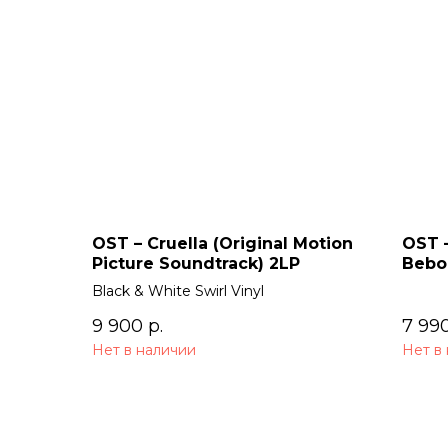
OST – Cruella (Original Motion
OST 
Picture Soundtrack) 2LP
Bebop
Soun
Black & White Swirl Vinyl
9 900
р.
7 99
Нет в наличии
Нет в