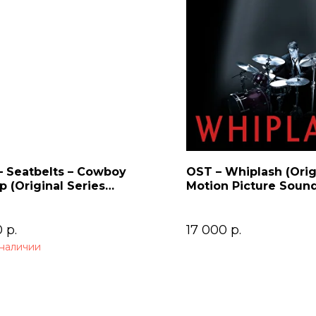
– Seatbelts – Cowboy
OST – Whiplash (Orig
 (Original Series
Motion Picture Sound
dtrack) 2LP
0
р.
17 000
р.
 наличии