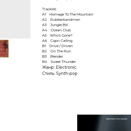
Tracklist:
A1 Homage To The Mountain
A2 Rubberbandman
A3 Jungle Bill
A4 Ocean Club
A5 Who's Gone?
A6 Capri Calling
B1 Drive / Driven
B2 On The Run
B3 Blender
B4 Sweet Thunder
Жанр: Electronic
Стиль: Synth-pop