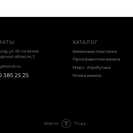
АКТЫ
КАТАЛОГ
род, ул. 50-ти летия
Виниловые пластинки
дской области, 2
Проигрыватели винила
ylmerch.ru
Мерч · Атрибутика
0 385 25 25
Мойка винила
Tilda
Made on