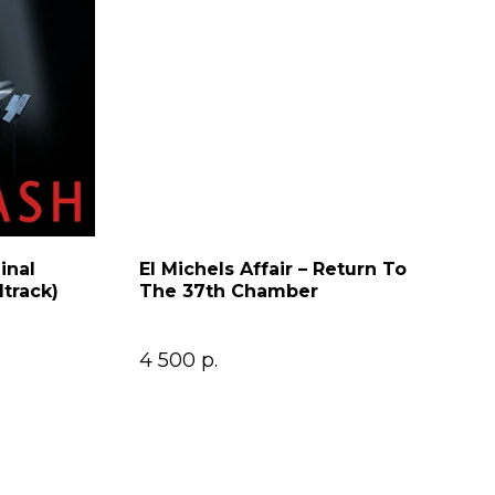
inal
El Michels Affair – Return To
track)
The 37th Chamber
4 500
р.