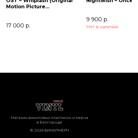
OST – Whiplash (Original
Nightwish – Once (
Motion Picture
Soundtrack)
9 900
р.
17 000
р.
Нет в наличии
Магазин виниловых пластинок и мерча
в Белгороде
© 2026 ВИНИЛМЕРЧ