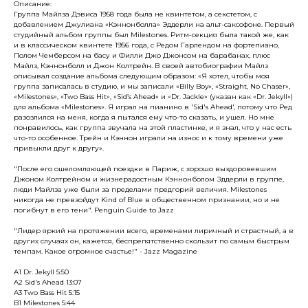
Описание:
Группа Майлза Дэвиса 1958 года была не квинтетом, а секстетом, с
добавлением Джулиана «Кэннонболла» Эддерли на альт-саксофоне. Первый
студийный альбом группы был Milestones. Ритм-секция была такой же, как
и в классическом квинтете 1956 года, с Редом Гарлендом на фортепиано,
Полом Чемберсом на басу и Филли Джо Джонсом на барабанах, плюс
Майлз, Кэннонболл и Джон Колтрейн. В своей автобиографии Майлз
описывал создание альбома следующим образом: «Я хотел, чтобы моя
группа записалась в студию, и мы записали «Billy Boy», «Straight, No Chaser»,
«Milestones», «Two Bass Hit», «Sid’s Ahead» и «Dr. Jackle» (указан как «Dr. Jekyll»)
для альбома «Milestones». Я играл на пианино в 'Sid's Ahead', потому что Ред
разозлился на меня, когда я пытался ему что-то сказать, и ушел. Но мне
понравилось, как группа звучала на этой пластинке, и я знал, что у нас есть
что-то особенное. Трейн и Кэннон играли на износ и к тому времени уже
привыкли друг к другу».
"После его ошеломляющей поездки в Париж, с хорошо выздоровевшим
Джоном Колтрейном и жизнерадостным Кэннонболом Эддерли в группе,
люди Майлза уже были за пределами предгорий величия. Milestones
никогда не превзойдут Kind of Blue в общественном признании, но и не
погибнут в его тени". Penguin Guide to Jazz
"Лидер яркий на протяжении всего, временами лиричный и страстный, а в
других случаях он, кажется, беспрепятственно скользит по самым быстрым
темпам. Какое огромное счастье!" - Jazz Magazine
A1 Dr. Jekyll 5:50
A2 Sid's Ahead 13:07
A3 Two Bass Hit 5:15
B1 Milestones 5:44