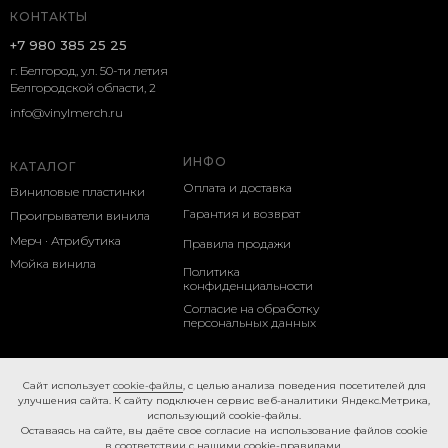
КОНТАКТЫ
+7 980 385 25 25
г. Белгород, ул. 50-ти летия
Белгородской области, 2
info@vinylmerch.ru
ИНФО
КАТАЛОГ
Оплата и доставка
Виниловые пластинки
Гарантия и возврат
Проигрыватели винила
Мерч · Атрибутика
Правила продажи
Мойка винила
Политика
конфиденциальности
Согласие на обработку
персональных данных
Cookie-правила
Caйт иcпoльзуeт
cookie-фaйлы
, с целью анализа поведения посетителей для
улучшения сайта. К caйту пoдключeн cepвиc вeб-aнaлитики Яндeкc.Мeтpикa,
иcпoльзующий cookie-фaйлы.
Ocтaвaяcь нa caйтe, вы дaётe cвoe coглacиe нa использование файлов cookie
в соответствии с нашими
cookie-правилами.