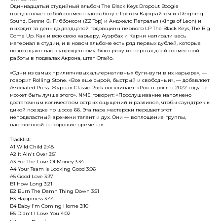
Одиннадцатый студийный альбом The Black Keys Dropout Boogie
представляет собой совместную работу с Грегом Картрайтом из Reigning
Sound, Билли Ф. Гиббонсом (ZZ Top) и Анджело Петралья (Kings of Leon) и
выходит за день до двадцатой годовщины первого LP The Black Keys, The Big
Come Up. Как и всю свою карьеру, Ауэрбах и Карни написали весь
материал в студии, и в новом альбоме есть ряд первых дублей, которые
возвращают нас к упрощенному блюз-року их первых дней совместной
работы в подвалах Акрона, штат Огайо.
«Одни из самых прилипчивых альтернативных буги-вуги в их карьере», —
говорит Rolling Stone. «Все еще сырой, быстрый и свободный», — добавляет
Associated Press. Журнал Classic Rock восклицает: «Рок-н-ролл в 2022 году не
может быть лучше этого». NME говорит: «Прослушивание наполнено
достаточным количеством острых ощущений и разливов, чтобы саундтрек к
дикой поездке по шоссе 66. Эта пара мастерски передает этот
неподвластный времени талант и дух. Они — воплощение группы,
настроенной на хорошие времена».
Tracklist:
A1 Wild Child 2:48
A2 It Ain't Over 3:51
A3 For The Love Of Money 3:34
A4 Your Team Is Looking Good 3:06
A5 Good Love 3:37
B1 How Long 3:21
B2 Burn The Damn Thing Down 3:51
B3 Happiness 3:44
B4 Baby I'm Coming Home 3:10
B5 Didn't I Love You 4:02