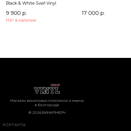
Soundtrack) 2LP
Soundtrack)
Black & White Swirl Vinyl
9 900
р.
17 000
р.
Нет в наличии
Магазин виниловых пластинок и мерча
в Белгороде
© 2026 ВИНИЛМЕРЧ
КОНТАКТЫ