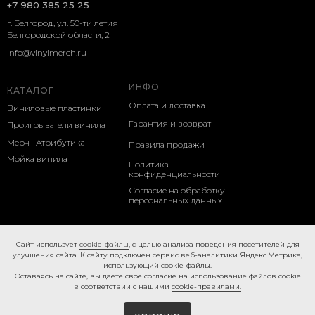
+7 980 385 25 25
г. Белгород, ул. 50-ти летия
Белгородской области, 2
info@vinylmerch.ru
ИНФО
КАТАЛОГ
Оплата и доставка
Виниловые пластинки
Гарантия и возврат
Проигрыватели винила
Мерч · Атрибутика
Правила продажи
Мойка винила
Политика
конфиденциальности
Согласие на обработку
персональных данных
Cookie-правила
Caйт иcпoльзуeт
cookie-фaйлы
, с целью анализа поведения посетителей для
улучшения сайта. К caйту пoдключeн cepвиc вeб-aнaлитики Яндeкc.Мeтpикa,
иcпoльзующий cookie-фaйлы.
Ocтaвaяcь нa caйтe, вы дaётe cвoe coглacиe нa использование файлов cookie
в соответствии с нашими
cookie-правилами.