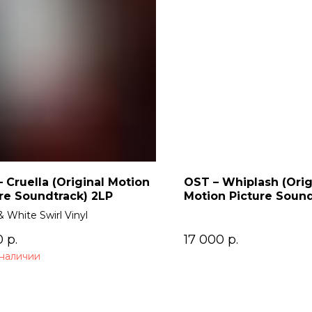
 Cruella (Original Motion
OST – Whiplash (Orig
re Soundtrack) 2LP
Motion Picture Sound
& White Swirl Vinyl
0
р.
17 000
р.
 наличии