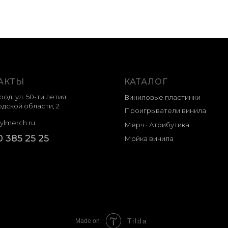
АКТЫ
КАТАЛОГ
род, ул. 50-ти летия
Виниловые пластинки
дской области, 2
Проигрыватели винила
ylmerch.ru
Мерч · Атрибутика
0 385 25 25
Мойка винила
Tilda
Made on