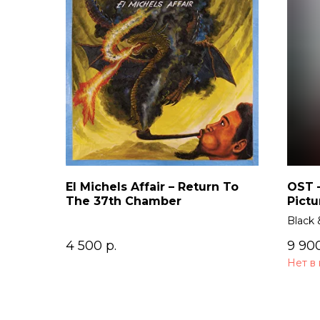
El Michels Affair – Return To
OST –
The 37th Chamber
Pictu
Black 
4 500
р.
9 90
Нет в