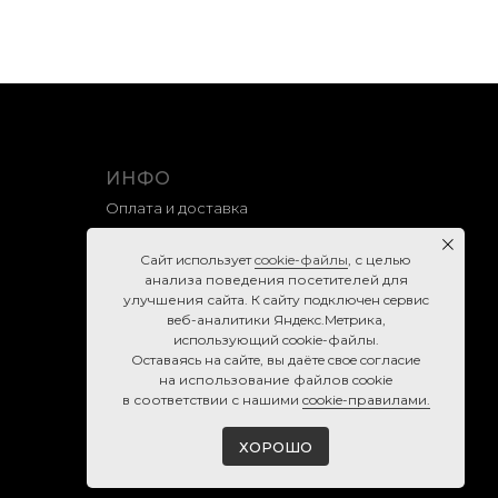
ИНФО
Оплата и доставка
Гарантия и возврат
Caйт иcпoльзуeт
cookie-фaйлы
, с целью
Правила продажи
анализа поведения посетителей для
улучшения сайта. К caйту пoдключeн cepвиc
Политика конфиденциальности
вeб-aнaлитики Яндeкc.Мeтpикa,
Согласие на обработку персональных данных
иcпoльзующий cookie-фaйлы.
Ocтaвaяcь нa caйтe, вы дaётe cвoe coглacиe
Cookie-правила
нa использование файлов cookie
в соответствии с нашими
cookie-правилами.
ХОРОШО