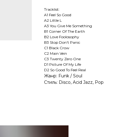
Tracklist:
A1 Feel So Good
A2 Little L
A3 You Give Me Something
B1 Corner Of The Earth
B2 Love Foolosophy
B3 Stop Don't Panic
C1 Black Crow
C2 Main Vein
C3 Twenty Zero One
D1 Picture Of My Life
D2 So Good To Feel Real
Жанр: Funk / Soul
Стиль: Disco, Acid Jazz, Pop