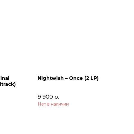
inal
Nightwish – Once (2 LP)
track)
9 900
р.
Нет в наличии