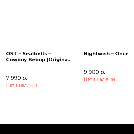
OST – Seatbelts –
Nightwish – Once (
Cowboy Bebop (Original
Series Soundtrack) 2LP
9 900
р.
7 990
р.
Нет в наличии
Нет в наличии