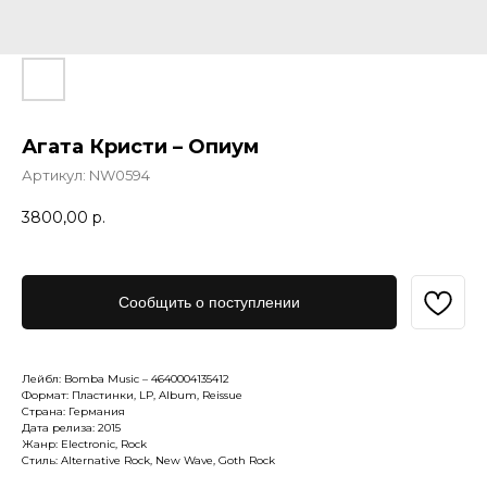
Агата Кристи – Опиум
Артикул:
NW0594
3800,00
р.
Сообщить о поступлении
Лейбл: Bomba Music – 4640004135412
Формат: Пластинки, LP, Album, Reissue
Страна: Германия
Дата релиза: 2015
Жанр: Electronic, Rock
Стиль: Alternative Rock, New Wave, Goth Rock