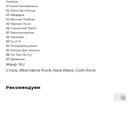
Tracklist:
A1 ХалиГалиКришна
A2 Тоска Без Конца
A3 Абордаж
A4 Вечная Любовь
A5 Черная Луна
A6 Сказочная Тайга
B1 Трансильвания
B2 Насилие
B3 Ты И Я
B4 Гетеросексуалист
B5 Опиум Для Никого
B6 Ни Там Ни Тут
B7 Дворник
Жанр: RU
Стиль: Alternative Rock, New Wave, Goth Rock
Рекомендуем