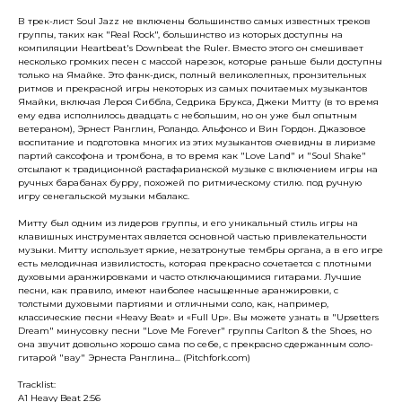
В трек-лист Soul Jazz не включены большинство самых известных треков
группы, таких как "Real Rock", большинство из которых доступны на
компиляции Heartbeat's Downbeat the Ruler. Вместо этого он смешивает
несколько громких песен с массой нарезок, которые раньше были доступны
только на Ямайке. Это фанк-диск, полный великолепных, пронзительных
ритмов и прекрасной игры некоторых из самых почитаемых музыкантов
Ямайки, включая Лероя Сиббла, Седрика Брукса, Джеки Митту (в то время
ему едва исполнилось двадцать с небольшим, но он уже был опытным
ветераном), Эрнест Ранглин, Роландо. Альфонсо и Вин Гордон. Джазовое
воспитание и подготовка многих из этих музыкантов очевидны в лиризме
партий саксофона и тромбона, в то время как "Love Land" и "Soul Shake"
отсылают к традиционной растафарианской музыке с включением игры на
ручных барабанах бурру, похожей по ритмическому стилю. под ручную
игру сенегальской музыки мбалакс.
Митту был одним из лидеров группы, и его уникальный стиль игры на
клавишных инструментах является основной частью привлекательности
музыки. Митту использует яркие, незатронутые тембры органа, а в его игре
есть мелодичная извилистость, которая прекрасно сочетается с плотными
духовыми аранжировками и часто отключающимися гитарами. Лучшие
песни, как правило, имеют наиболее насыщенные аранжировки, с
толстыми духовыми партиями и отличными соло, как, например,
классические песни «Heavy Beat» и «Full Up». Вы можете узнать в "Upsetters
Dream" минусовку песни "Love Me Forever" группы Carlton & the Shoes, но
она звучит довольно хорошо сама по себе, с прекрасно сдержанным соло-
гитарой "вау" Эрнеста Ранглина... (Pitchfork.com)
Tracklist:
A1 Heavy Beat 2:56