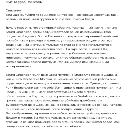
Style: Reggae, Rocksteady
Описание:
Soul Jazz выпустил первый сборник треков - как хорошо известных, так и
редких - от домашней группы в Studio One Коксона Додда.
Трудно поверить, что это первый сборник, посвященный исключительно
Sound Dimension, среди ведущих авторов одной из величайших глав
популярной музыки. Sound Dimension превратили фирменный ямайский
послебит ска и рокстеди в крепкие, универсальные риддимы регги, а
созданные ими инструментальные партии до сих пор используются в
качестве основы для множества песен. На заре регги, в конце 60-х,
зародилась первая культура ремиксов, где базовые ритмические
минусовки популярных вокальных хитов обретали собственную жизнь,
часто с заменой вокала инструментальными соло или клавишными
экспериментами.
Sound Dimension были домашней группой в Studio One Коксона Додда, и,
как и Funk Brothers из Motown, за несколько лет совместной работы они
поддержали десятки певцов в написании сотен хитов. Однако, в отличие от
Funk Brothers, они сами по себе были широко признанной группой, синглы
носили их имя и занимали соответствующее место в глазах
общественности. Группа, по сути, развилась из Skatalites после того, как эта
группа распалась после осуждения за убийство тромбониста и
руководителя Дона Драммонда. Первоначально известные как Soul Vendors,
они изменили свое название после возвращения из тура по
Великобритании, переименовав себя в честь эхо-устройства, купленного
Доддом в Англии. Вы можете услышать эту самую единицу на гитаре,
отвечая на каждое движение вверх в таких песнях, как «Doctor Sappa Too»,
смещенным откликом, послебитом за послебитом.