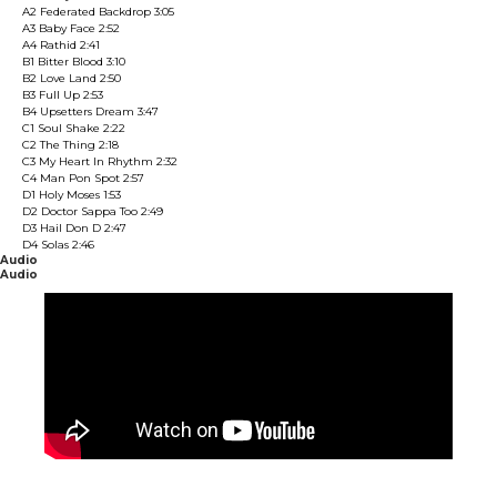
A2 Federated Backdrop 3:05
A3 Baby Face 2:52
A4 Rathid 2:41
B1 Bitter Blood 3:10
B2 Love Land 2:50
B3 Full Up 2:53
B4 Upsetters Dream 3:47
C1 Soul Shake 2:22
C2 The Thing 2:18
C3 My Heart In Rhythm 2:32
C4 Man Pon Spot 2:57
D1 Holy Moses 1:53
D2 Doctor Sappa Too 2:49
D3 Hail Don D 2:47
D4 Solas 2:46
Audio
Audio