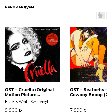
Рекомендуем
OST – Cruella (Original
OST – Seatbelts –
Motion Picture
Cowboy Bebop (Ori
Soundtrack) 2LP
Series Soundtrack)
Black & White Swirl Vinyl
9 900
р.
7 990
р.