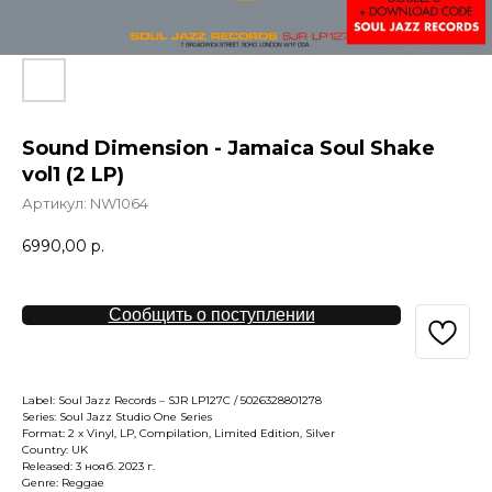
Sound Dimension - Jamaica Soul Shake
vol1 (2 LP)
Артикул:
NW1064
6990,00
р.
Сообщить о поступлении
Label: Soul Jazz Records – SJR LP127C / 5026328801278
Series: Soul Jazz Studio One Series
Format: 2 x Vinyl, LP, Compilation, Limited Edition, Silver
Country: UK
Released: 3 нояб. 2023 г.
Genre: Reggae