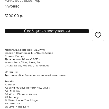
Funk / Soul, Blues, Pop
NW0880
5200,00
р.
Сообщить о поступлении
Лейбл: XL Recordings – XLLP740
Формат: Пластинки, LP, Album, Stereo
Страна: Europe
Дата релиза: 20 нояб. 2015 г.
Жанр: Funk / Soul, Blues, Pop
Стиль: Ballad, Neo Soul, Piano Blues
Описание:
Третий альбом Адель на виниловой пластинке.
Tracklist:
A1 Hello
A2 Send My Love (To Your New Lover)
A3 I Miss You
A4 When We Were Young
A5 Remedy
B1 Water Under The Bridge
B2 River Lea
B3 Love In The Dark