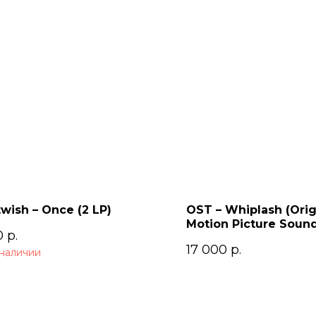
wish – Once (2 LP)
OST – Whiplash (Orig
Motion Picture Sound
0
р.
17 000
р.
 наличии