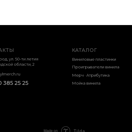
АКТЫ
КАТАЛОГ
род, ул. 50-ти летия
Виниловые пластинки
дской области, 2
Проигрыватели винила
ylmerch.ru
Мерч · Атрибутика
0 385 25 25
Мойка винила
Tilda
Made on