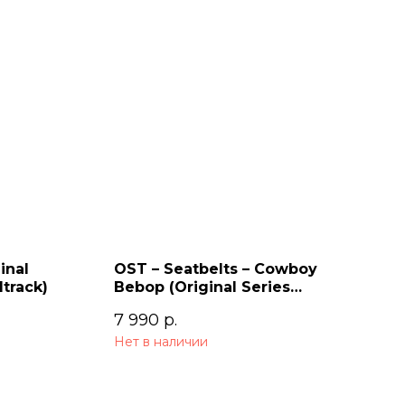
inal
OST – Seatbelts – Cowboy
track)
Bebop (Original Series
Soundtrack) 2LP
7 990
р.
Нет в наличии