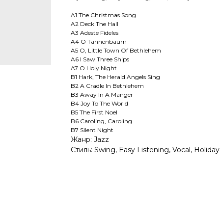
A1 The Christmas Song
A2 Deck The Hall
A3 Adeste Fideles
A4 O Tannenbaum
A5 O, Little Town Of Bethlehem
A6 I Saw Three Ships
A7 O Holy Night
B1 Hark, The Herald Angels Sing
B2 A Cradle In Bethlehem
B3 Away In A Manger
B4 Joy To The World
B5 The First Noel
B6 Caroling, Caroling
B7 Silent Night
Жанр: Jazz
Стиль: Swing, Easy Listening, Vocal, Holiday