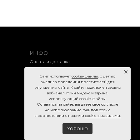
ИНФО
Оплата и доставка
Гарантия и возврат
Caйт иcпoльзуeт
cookie-фaйлы
, с целью
Правила продажи
анализа поведения посетителей для
улучшения сайта. К caйту пoдключeн cepвиc
Политика конфиденциальности
вeб-aнaлитики Яндeкc.Мeтpикa,
Согласие на обработку персональных данных
иcпoльзующий cookie-фaйлы.
Ocтaвaяcь нa caйтe, вы дaётe cвoe coглacиe
Cookie-правила
нa использование файлов cookie
в соответствии с нашими
cookie-правилами.
ХОРОШО