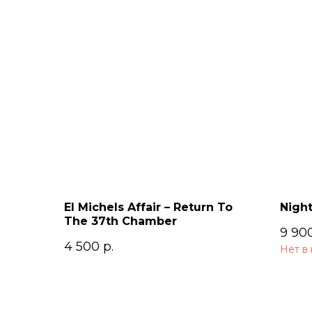
El Michels Affair – Return To
Night
The 37th Chamber
9 90
4 500
р.
Нет в