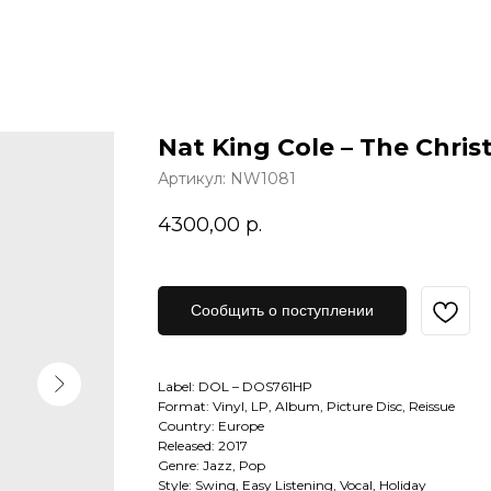
Nat King Cole – The Chri
Артикул:
NW1081
4300,00
р.
Сообщить о поступлении
Label: DOL – DOS761HP
Format: Vinyl, LP, Album, Picture Disc, Reissue
Country: Europe
Released: 2017
Genre: Jazz, Pop
Style: Swing, Easy Listening, Vocal, Holiday