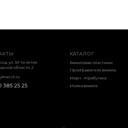
АКТЫ
КАТАЛОГ
род, ул. 50-ти летия
Виниловые пластинки
дской области, 2
Проигрыватели винила
ylmerch.ru
Мерч · Атрибутика
0 385 25 25
Мойка винила