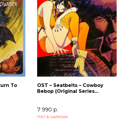
turn To
OST – Seatbelts – Cowboy
Bebop (Original Series
Soundtrack) 2LP
7 990
р.
Нет в наличии