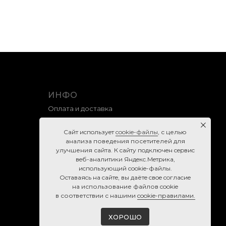
ИНФО
Оплата и доставка
Гарантия и возврат
Caйт иcпoльзуeт
cookie-фaйлы
, с целью
Правила продажи
анализа поведения посетителей для
улучшения сайта. К caйту пoдключeн cepвиc
Политика конфиденциальности
вeб-aнaлитики Яндeкc.Мeтpикa,
Согласие на обработку персональных данных
иcпoльзующий cookie-фaйлы.
Ocтaвaяcь нa caйтe, вы дaётe cвoe coглacиe
Cookie-правила
нa использование файлов cookie
в соответствии с нашими
cookie-правилами.
ХОРОШО