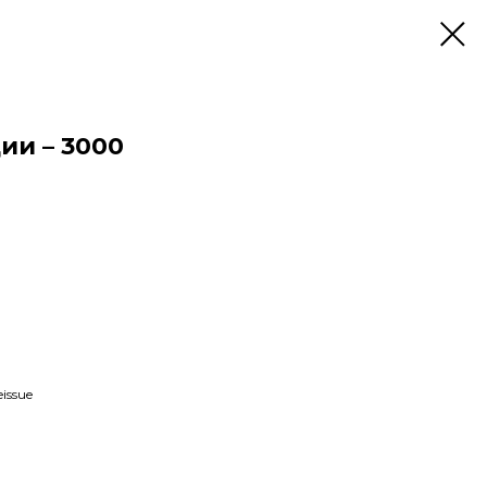
и – 3000
issue