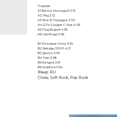
Tracklist:
A1 Вечно Молодой 3:13
A2 Лёд 3:12
A3 Всё В Порядке 3:30
A4 DJ'и Сходят С Ума 4:06
A5 Под Водой 4:55
A6 Свобода 3:56
B1 Розовые Очки 3:35
B2 Звёзды 3000 4:21
B3 Диско 3:53
B4 Таю 3:38
B5 Бездна 3:51
B6 Ковбои 3:54
Жанр: RU
Стиль: Soft Rock, Pop Rock