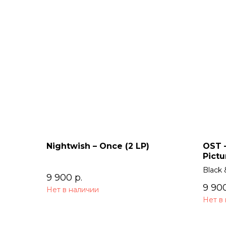
Nightwish – Once (2 LP)
OST –
Pictu
Black 
9 900
р.
9 90
Нет в наличии
Нет в