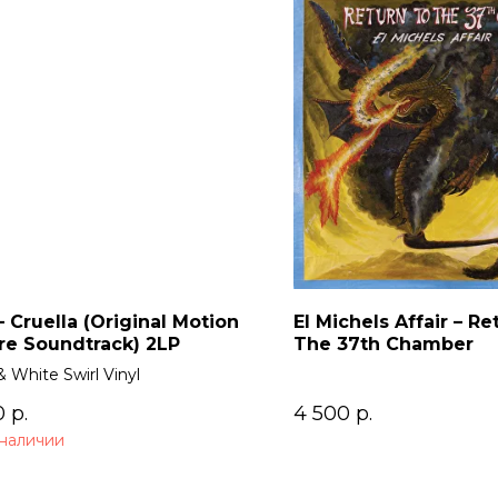
 Cruella (Original Motion
El Michels Affair – Re
re Soundtrack) 2LP
The 37th Chamber
& White Swirl Vinyl
0
р.
4 500
р.
 наличии