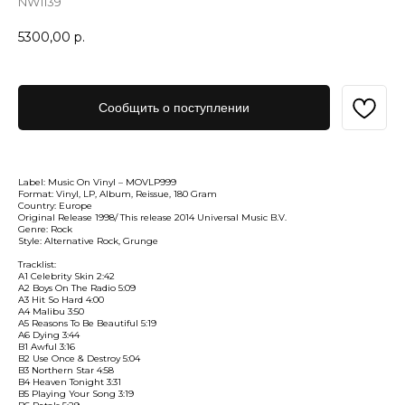
NW1139
5300,00
р.
Сообщить о поступлении
Label: Music On Vinyl – MOVLP999
Format: Vinyl, LP, Album, Reissue, 180 Gram
Country: Europe
Original Release 1998/ This release 2014 Universal Music B.V.
Genre: Rock
Style: Alternative Rock, Grunge
Tracklist:
A1 Celebrity Skin 2:42
A2 Boys On The Radio 5:09
A3 Hit So Hard 4:00
A4 Malibu 3:50
A5 Reasons To Be Beautiful 5:19
A6 Dying 3:44
B1 Awful 3:16
B2 Use Once & Destroy 5:04
B3 Northern Star 4:58
B4 Heaven Tonight 3:31
B5 Playing Your Song 3:19