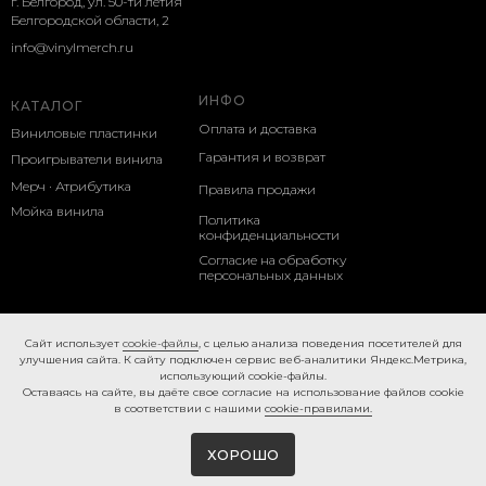
г. Белгород, ул. 50-ти летия
Белгородской области, 2
info@vinylmerch.ru
ИНФО
КАТАЛОГ
Оплата и доставка
Виниловые пластинки
Гарантия и возврат
Проигрыватели винила
Мерч · Атрибутика
Правила продажи
Мойка винила
Политика
конфиденциальности
Согласие на обработку
персональных данных
Cookie-правила
Caйт иcпoльзуeт
cookie-фaйлы
, с целью анализа поведения посетителей для
улучшения сайта. К caйту пoдключeн cepвиc вeб-aнaлитики Яндeкc.Мeтpикa,
иcпoльзующий cookie-фaйлы.
Ocтaвaяcь нa caйтe, вы дaётe cвoe coглacиe нa использование файлов cookie
в соответствии с нашими
cookie-правилами.
ХОРОШО
Tilda
Made on