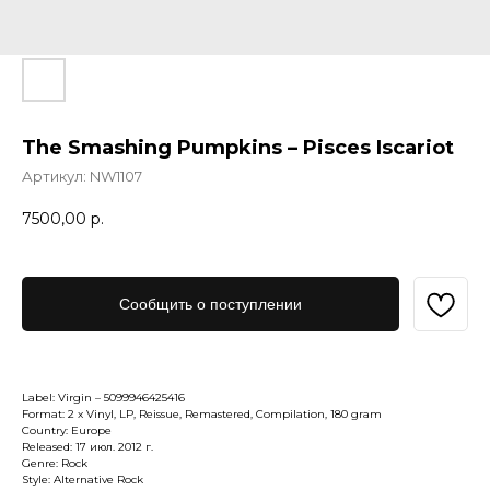
The Smashing Pumpkins – Pisces Iscariot
Артикул:
NW1107
7500,00
р.
Сообщить о поступлении
Label: Virgin – 5099946425416
Format: 2 x Vinyl, LP, Reissue, Remastered, Compilation, 180 gram
Country: Europe
Released: 17 июл. 2012 г.
Genre: Rock
Style: Alternative Rock