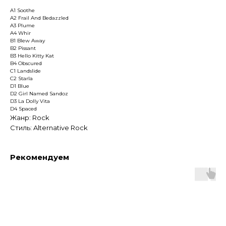
A1 Soothe
A2 Frail And Bedazzled
A3 Plume
A4 Whir
B1 Blew Away
B2 Pissant
B3 Hello Kitty Kat
B4 Obscured
C1 Landslide
C2 Starla
D1 Blue
D2 Girl Named Sandoz
D3 La Dolly Vita
D4 Spaced
Жанр: Rock
Стиль: Alternative Rock
Рекомендуем