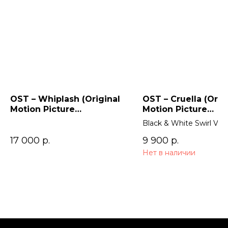
OST – Whiplash (Original
OST – Cruella (Orig
Motion Picture
Motion Picture
Soundtrack)
Soundtrack) 2LP
Black & White Swirl Viny
17 000
р.
9 900
р.
Нет в наличии