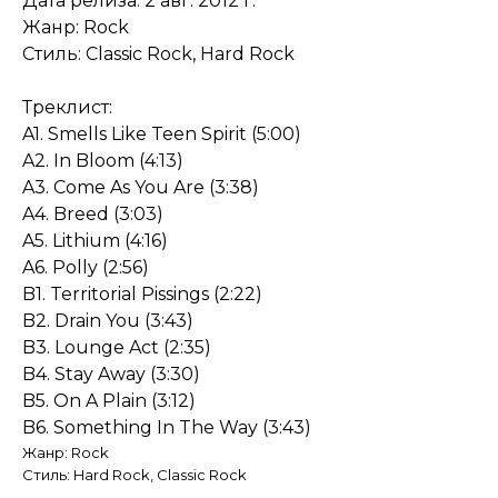
Дата релиза: 2 авг. 2012 г.
Жанр: Rock
Стиль: Classic Rock, Hard Rock
Треклист:
A1. Smells Like Teen Spirit (5:00)
A2. In Bloom (4:13)
A3. Come As You Are (3:38)
A4. Breed (3:03)
A5. Lithium (4:16)
A6. Polly (2:56)
B1. Territorial Pissings (2:22)
B2. Drain You (3:43)
B3. Lounge Act (2:35)
B4. Stay Away (3:30)
B5. On A Plain (3:12)
B6. Something In The Way (3:43)
Жанр: Rock
Стиль: Hard Rock, Classic Rock