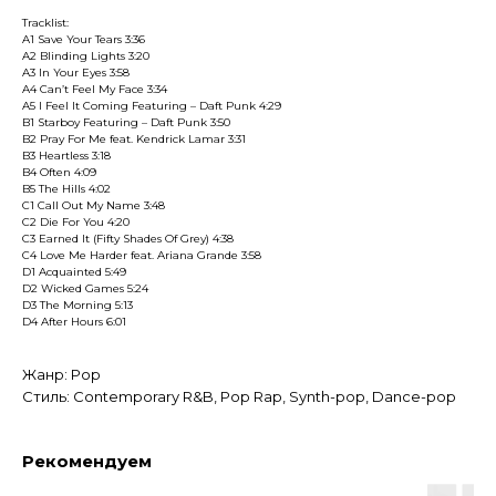
Tracklist:
A1 Save Your Tears 3:36
A2 Blinding Lights 3:20
A3 In Your Eyes 3:58
A4 Can’t Feel My Face 3:34
A5 I Feel It Coming Featuring – Daft Punk 4:29
B1 Starboy Featuring – Daft Punk 3:50
B2 Pray For Me feat. Kendrick Lamar 3:31
B3 Heartless 3:18
B4 Often 4:09
B5 The Hills 4:02
C1 Call Out My Name 3:48
C2 Die For You 4:20
C3 Earned It (Fifty Shades Of Grey) 4:38
C4 Love Me Harder feat. Ariana Grande 3:58
D1 Acquainted 5:49
D2 Wicked Games 5:24
D3 The Morning 5:13
D4 After Hours 6:01
Жанр: Pop
Стиль: Contemporary R&B, Pop Rap, Synth-pop, Dance-pop
Рекомендуем