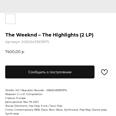
The Weeknd – The Highlights (2 LP)
Артикул:
00602435931975
7400,00
р.
Сообщить о поступлении
Лейбл: XO / Republic Records – 00602435931975
Формат: 2 x LP, Compilation
Страна: Europe
Дата релиза: Nov 19, 2021
Жанр: Electronic, Hip Hop, Funk / Soul, Pop
Стиль: Contemporary R&B, Disco, New Wave, Synthwave, Pop Rap, Dance-pop,
Synth-pop