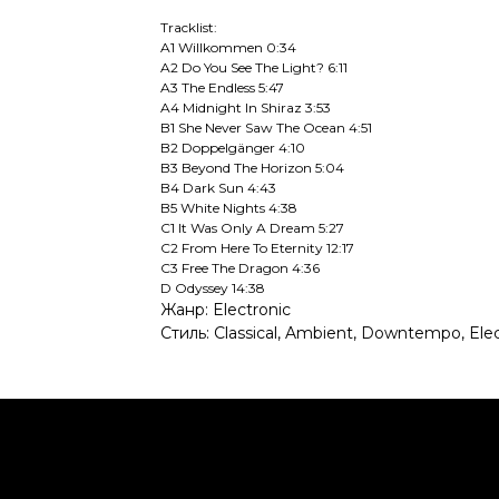
Tracklist:
A1 Willkommen 0:34
A2 Do You See The Light? 6:11
A3 The Endless 5:47
A4 Midnight In Shiraz 3:53
B1 She Never Saw The Ocean 4:51
B2 Doppelgänger 4:10
B3 Beyond The Horizon 5:04
B4 Dark Sun 4:43
B5 White Nights 4:38
C1 It Was Only A Dream 5:27
C2 From Here To Eternity 12:17
C3 Free The Dragon 4:36
D Odyssey 14:38
Жанр: Electronic
Стиль: Classical, Ambient, Downtempo, Ele