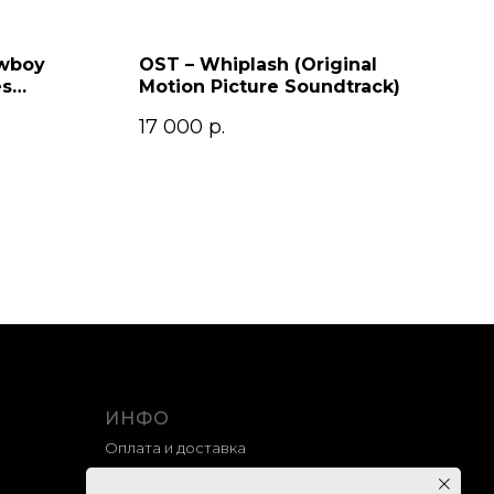
owboy
OST – Whiplash (Original
es
Motion Picture Soundtrack)
17 000
р.
ИНФО
Оплата и доставка
Гарантия и возврат