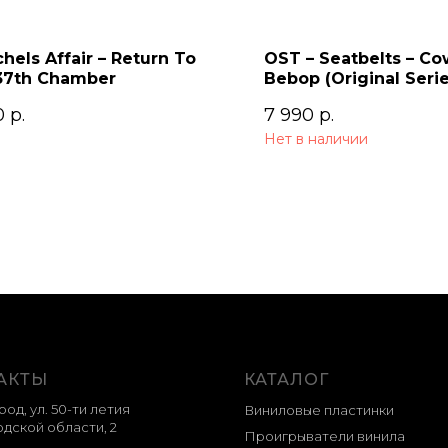
chels Affair – Return To
OST – Seatbelts – C
37th Chamber
Bebop (Original Seri
Soundtrack) 2LP
0
р.
7 990
р.
Нет в наличии
АКТЫ
КАТАЛОГ
род, ул. 50-ти летия
Виниловые пластинки
дской области, 2
Проигрыватели винила