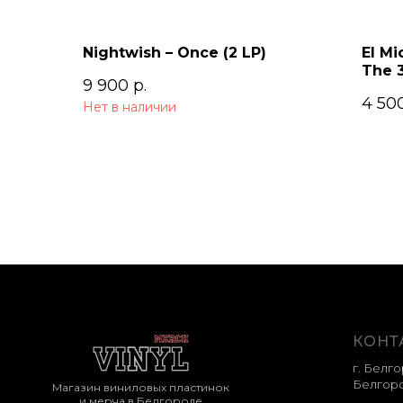
Nightwish – Once (2 LP)
El Mi
The 
9 900
р.
4 50
Нет в наличии
КОНТ
г. Белго
Белгоро
Магазин виниловых пластинок
и мерча в Белгороде