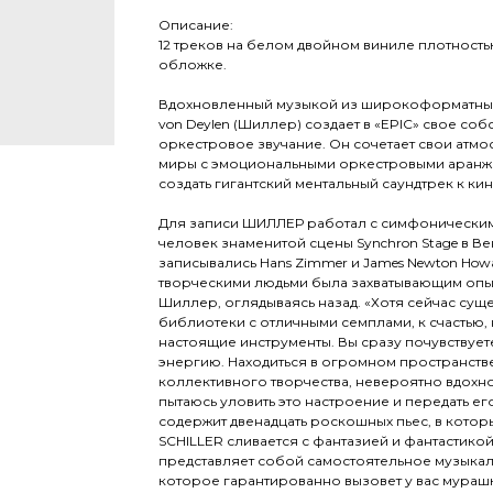
Описание:
12 треков на белом двойном виниле плотность
обложке.
Вдохновленный музыкой из широкоформатных 
von Deylen (Шиллер) создает в «EPIC» свое со
оркестровое звучание. Он сочетает свои атм
миры с эмоциональными оркестровыми аранж
создать гигантский ментальный саундтрек к кин
Для записи ШИЛЛЕР работал с симфоническим
человек знаменитой сцены Synchron Stage в Ве
записывались Hans Zimmer и James Newton Howa
творческими людьми была захватывающим опы
Шиллер, оглядываясь назад. «Хотя сейчас сущ
библиотеки с отличными семплами, к счастью, 
настоящие инструменты. Вы сразу почувствуе
энергию. Находиться в огромном пространств
коллективного творчества, невероятно вдохнов
пытаюсь уловить это настроение и передать ег
содержит двенадцать роскошных пьес, в котор
SCHILLER сливается с фантазией и фантастикой
представляет собой самостоятельное музыкал
которое гарантированно вызовет у вас мураш