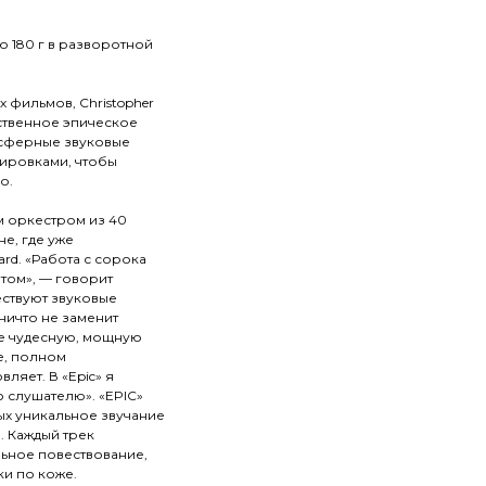
ю 180 г в разворотной
фильмов, Christopher
бственное эпическое
осферные звуковые
ировками, чтобы
о.
 оркестром из 40
не, где уже
rd. «Работа с сорока
том», — говорит
ествуют звуковые
ничто не заменит
те чудесную, мощную
е, полном
ляет. В «Epic» я
о слушателю». «EPIC»
ых уникальное звучание
. Каждый трек
ьное повествование,
ки по коже.