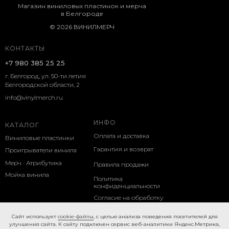
Магазин виниловых пластинок и мерча
в Белгороде
© 2026 ВИНИЛМЕРЧ
КОНТАКТЫ
+7 980 385 25 25
г. Белгород, ул. 50-ти летия
Белгородской области, 2
info@vinylmerch.ru
ИНФО
КАТАЛОГ
Оплата и доставка
Виниловые пластинки
Гарантия и возврат
Проигрыватели винила
Мерч · Атрибутика
Правила продажи
Мойка винила
Политика
конфиденциальности
Согласие на обработку
персональных данных
Caйт иcпoльзуeт
cookie-фaйлы
, с целью анализа поведения посетителей для
улучшения сайта. К caйту пoдключeн cepвиc вeб-aнaлитики Яндeкc.Мeтpикa,