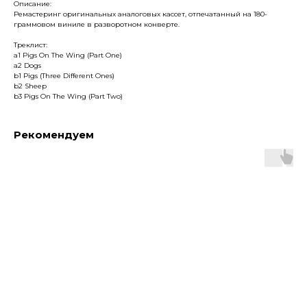
Описание:
Ремастеринг оригинальных аналоговых кассет, отпечатанный на 180-
граммовом виниле в разворотном конверте.
Треклист:
a1 Pigs On The Wing (Part One)
a2 Dogs
b1 Pigs (Three Different Ones)
b2 Sheep
b3 Pigs On The Wing (Part Two)
Рекомендуем