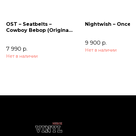
OST – Seatbelts –
Nightwish – Once (
Cowboy Bebop (Original
Series Soundtrack) 2LP
9 900
р.
7 990
р.
Нет в наличии
Нет в наличии