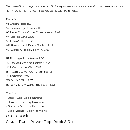
Этот альбом представляет собой переиздание виниловой пластинки иконы
панк-рока Ramones - Rocket to Russia 2018 года.
Tracklist:
A1 Cretin Hop 1:55
A2 Rockaway Beach 2:06
A3 Here Today, Gone Tommorrow 2:47
A4 Locket Love 2:09
A5 I Don't Care 1:38
A6 Sheena Is A Punk Rocker 2:49
A7 We're A Happy Family 2:47
B1 Teenage Lobotomy 2:00
B2 Do You Wanna Dance? 1:52
B3 I Wanna Be Well 2:28
B4 I Can't Give You Anything 1:57
B5 Ramona 2:35
B6 Surfin' Bird 2:37
B7 Why Is It Always This Way? 2:32
Credits
• Bass – Dee Dee Ramone
• Drums – Tommy Ramone
• Guitar – Johnny Ramone
• Lead Vocals – Joey Ramone
Жанр: Rock
Стиль: Punk, Power Pop, Rock & Roll