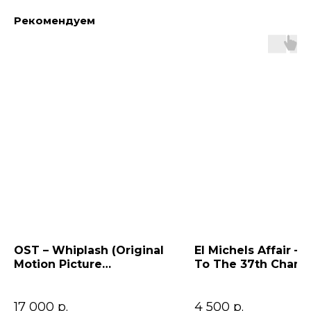
Рекомендуем
OST – Whiplash (Original
El Michels Affair – 
Motion Picture
To The 37th Cham
Soundtrack)
17 000
р.
4 500
р.