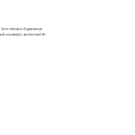
imi Hendrix Experience
й конверт, включает 8-