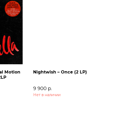
al Motion
Nightwish – Once (2 LP)
2LP
9 900
р.
Нет в наличии