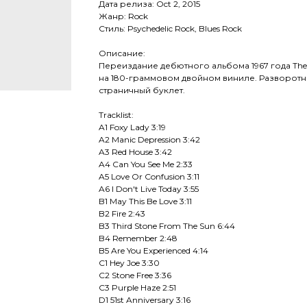
Дата релиза: Oct 2, 2015
Жанр: Rock
Стиль: Psychedelic Rock, Blues Rock
Описание:
Переиздание дебютного альбома 1967 года The J
на 180-граммовом двойном виниле. Разворотны
страничный буклет.
Tracklist:
A1 Foxy Lady 3:19
A2 Manic Depression 3:42
A3 Red House 3:42
A4 Can You See Me 2:33
A5 Love Or Confusion 3:11
A6 I Don't Live Today 3:55
B1 May This Be Love 3:11
B2 Fire 2:43
B3 Third Stone From The Sun 6:44
B4 Remember 2:48
B5 Are You Experienced 4:14
C1 Hey Joe 3:30
C2 Stone Free 3:36
C3 Purple Haze 2:51
D1 51st Anniversary 3:16