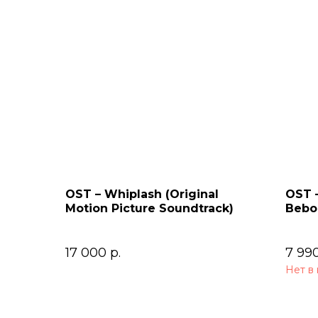
OST – Whiplash (Original
OST 
Motion Picture Soundtrack)
Bebop
Soun
17 000
р.
7 99
Нет в