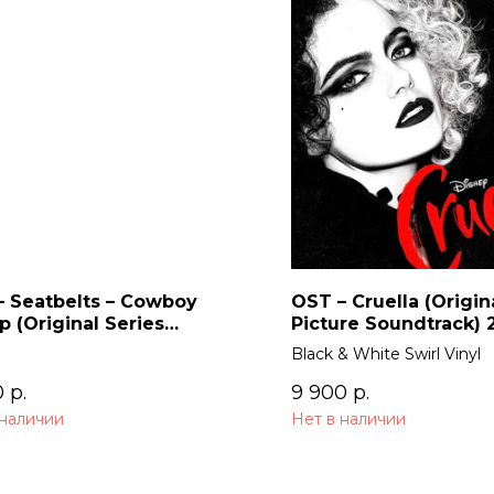
– Seatbelts – Cowboy
OST – Cruella (Origin
 (Original Series
Picture Soundtrack) 
dtrack) 2LP
Black & White Swirl Vinyl
0
р.
9 900
р.
 наличии
Нет в наличии