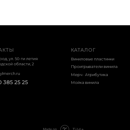
АКТЫ
КАТАЛОГ
род, ул. 50-ти летия
Виниловые пластинки
дской области, 2
Проигрыватели винила
ylmerch.ru
Мерч · Атрибутика
0 385 25 25
Мойка винила
Tilda
Made on