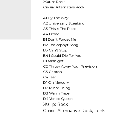
Жанр: Rock
Стиль: Alternative Rock
A1 By The Way
A2 Universally Speaking
A3 This Is The Place
A4 Dosed
B1 Don't Forget Me
B2 The Zephyr Song
B3 Can't Stop
B4 I Could Die For You
C1 Midnight
C2 Throw Away Your Television
C3 Cabron
C4 Tear
D1 On Mercury
D2 Minor Thing
D3 Warm Tape
D4 Venice Queen
Жанр: Rock
Стиль: Alternative Rock, Funk