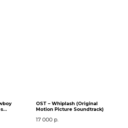
owboy
OST – Whiplash (Original
es
Motion Picture Soundtrack)
17 000
р.