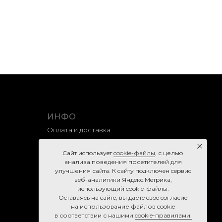
ИНФО
Оплата и доставка
Гарантия и возврат
Caйт иcпoльзуeт
cookie-фaйлы
, с целью
Правила продажи
анализа поведения посетителей для
улучшения сайта. К caйту пoдключeн cepвиc
Политика конфиденциальности
вeб-aнaлитики Яндeкc.Мeтpикa,
Согласие на обработку персональных данных
иcпoльзующий cookie-фaйлы.
Ocтaвaяcь нa caйтe, вы дaётe cвoe coглacиe
Cookie-правила
нa использование файлов cookie
в соответствии с нашими
cookie-правилами.