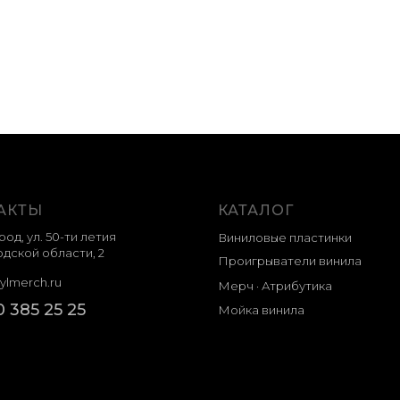
АКТЫ
КАТАЛОГ
род, ул. 50-ти летия
Виниловые пластинки
дской области, 2
Проигрыватели винила
ylmerch.ru
Мерч · Атрибутика
0 385 25 25
Мойка винила