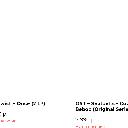
wish – Once (2 LP)
OST – Seatbelts – C
Bebop (Original Seri
0
р.
Soundtrack) 2LP
7 990
р.
 наличии
Нет в наличии