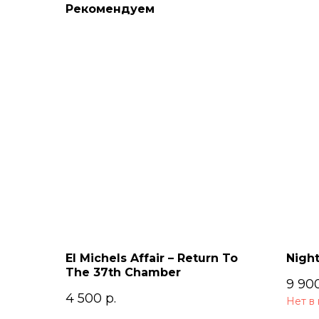
Рекомендуем
El Michels Affair – Return To
Night
The 37th Chamber
9 90
4 500
р.
Нет в