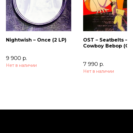
Nightwish – Once (2 LP)
OST – Seatbelts –
Cowboy Bebop (Ori
Series Soundtrack)
9 900
р.
7 990
р.
Нет в наличии
Нет в наличии