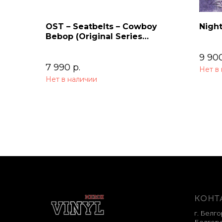
OST – Seatbelts – Cowboy
Night
Bebop (Original Series
Soundtrack) 2LP
9 90
7 990
р.
Нет в
Нет в наличии
КОНТ
г. Белго
Белгоро