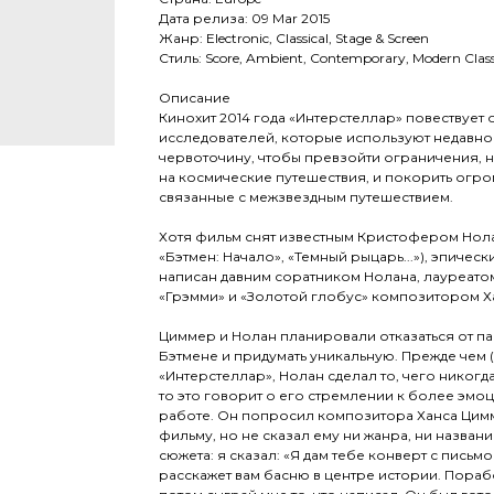
Дата релиза: 09 Mar 2015
Жанр: Electronic, Classical, Stage & Screen
Стиль: Score, Ambient, Contemporary, Modern Class
Описание
Кинохит 2014 года «Интерстеллар» повествует
исследователей, которые используют недавн
червоточину, чтобы превзойти ограничения,
на космические путешествия, и покорить огр
связанные с межзвездным путешествием.
Хотя фильм снят известным Кристофером Нола
«Бэтмен: Начало», «Темный рыцарь...»), эпичес
написан давним соратником Нолана, лауреато
«Грэмми» и «Золотой глобус» композитором 
Циммер и Нолан планировали отказаться от па
Бэтмене и придумать уникальную. Прежде чем 
«Интерстеллар», Нолан сделал то, чего никогда
то это говорит о его стремлении к более эм
работе. Он попросил композитора Ханса Цимм
фильму, но не сказал ему ни жанра, ни названи
сюжета: я сказал: «Я дам тебе конверт с письм
расскажет вам басню в центре истории. Порабо