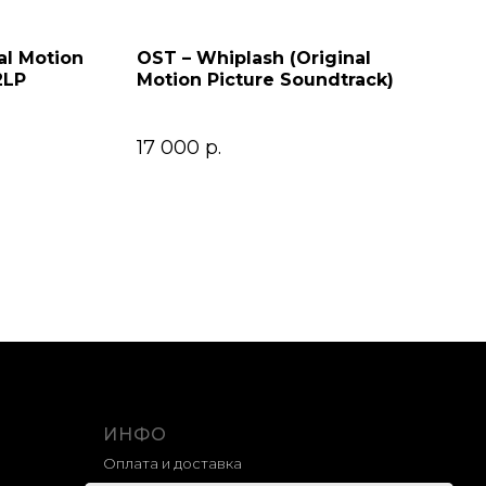
al Motion
OST – Whiplash (Original
2LP
Motion Picture Soundtrack)
17 000
р.
ИНФО
Оплата и доставка