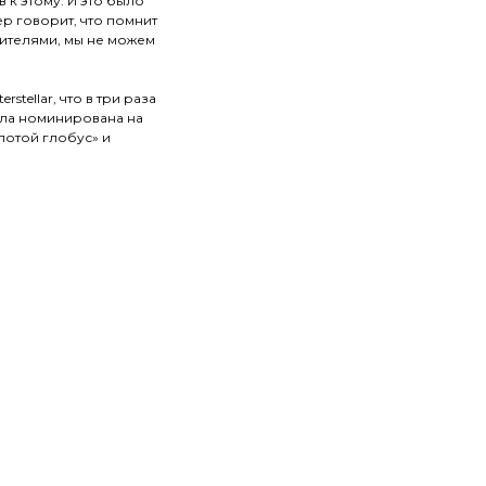
в к этому. И это было
р говорит, что помнит
дителями, мы не можем
stellar, что в три раза
 была номинирована на
лотой глобус» и