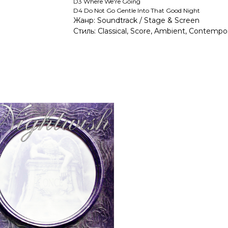
D3 Where We're Going
D4 Do Not Go Gentle Into That Good Night
Жанр: Soundtrack / Stage & Screen
Стиль: Classical, Score, Ambient, Contempor