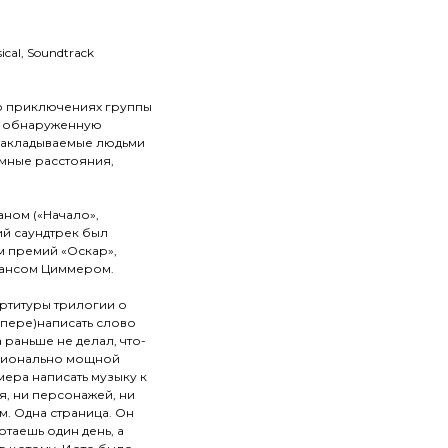
ical, Soundtrack
 о приключениях группы
о обнаруженную
 накладываемые людьми
омные расстояния,
ном («Начало»,
кий саундтрек был
м премий «Оскар»,
Хансом Циммером.
ртитуры трилогии о
(пере)написать слово
 раньше не делал, что-
оционально мощной
ера написать музыку к
я, ни персонажей, ни
ом. Одна страница. Он
таешь один день, а