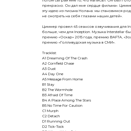
потом сыграй мне то, что написал. Он был гото
прекрасно. Он дал мне сердце фильма». Цимме
эту идею из письма Нолана: мы становимся ро
не смотреть на себя глазами наших детей».
Циммер провел 45 сеансов озвучивания для Inter
больше, чем для Inception. Музыка Interstellar
премию «Оскар» 2015 года, премию BAFTA, «Зо
премию «Голливудская музыка в СМИ».
Tracklist:
A1 Dreaming Of The Crash
A2 Cornfield Chase
A3 Dust
A4 Day One
A5 Message From Home
B1 Stay
B2 The Wormhole
B3 Afraid Of Time
B4 A Place Among The Stars
B5 No Time For Caution
C1 Murph
C2 Detach
D1 Running Out
D2 Tick-Tock