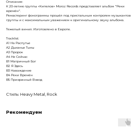
Описание:
К 20-летию группы «Кипелов» Moroz Records представляет альбом "Реки
времён".
Ремастеринг фонограммы прошёл под пристальным контролем музыкантов
группы и с максимальным уважением к оригинальному звуку альбома.
Тяжелый винил. Изготовлено в Европе.
Tracklist:
A1 На Распутье
A2 Дыханье Тьмы
A3 Пророк
A4 Не Сейчас
B1 Матричный Бог
B2 Я Здесь
B3 Наваждение
B4 Реки Времён
B5 Призрачный Взвод
Стиль: Heavy Metal, Rock
Рекомендуем