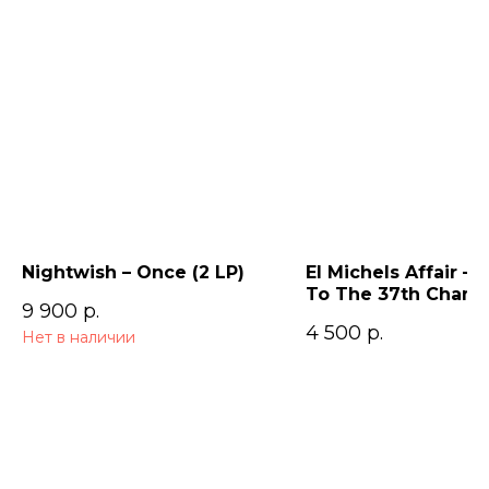
Nightwish – Once (2 LP)
El Michels Affair – 
To The 37th Cham
9 900
р.
4 500
р.
Нет в наличии