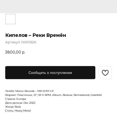
Кипелов – Реки Времён
Артикул:
NW0626
3800,00
р.
Сообщить о поступлении
Лейбл: Moroz Records – MR 22101 LP
Формат: Пластинки, 12", 33 ⅓ RPM, Album, Reissue, Remastered, Gatefold
Страна: Europa
Дата релиза: Dec 2022
Жанр: Rock
Стиль: Heavy Metal