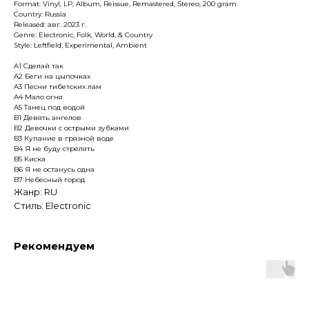
Format: Vinyl, LP, Album, Reissue, Remastered, Stereo, 200 gram
Country: Russia
Released: авг. 2023 г.
Genre: Electronic, Folk, World, & Country
Style: Leftfield, Experimental, Ambient
A1 Сделай так
A2 Беги на цыпочках
A3 Песни тибетских лам
A4 Мало огня
A5 Танец под водой
B1 Девять ангелов
B2 Девочки с острыми зубками
B3 Купание в грязной воде
B4 Я не буду стрелять
B5 Киска
B6 Я не останусь одна
B7 Небесный город
Жанр: RU
Стиль: Electronic
Рекомендуем