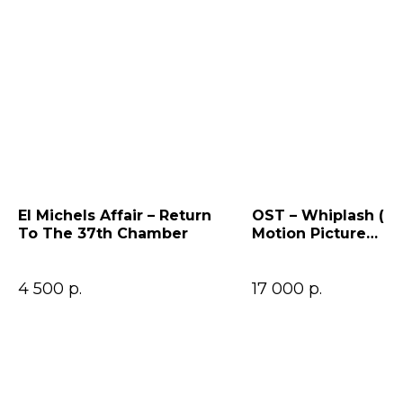
El Michels Affair – Return
OST – Whiplash (Or
To The 37th Chamber
Motion Picture
Soundtrack)
4 500
р.
17 000
р.