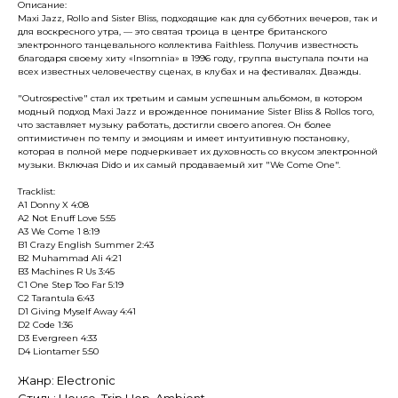
Описание:
Maxi Jazz, Rollo and Sister Bliss, подходящие как для субботних вечеров, так и
для воскресного утра, — это святая троица в центре британского
электронного танцевального коллектива Faithless. Получив известность
благодаря своему хиту «Insomnia» в 1996 году, группа выступала почти на
всех известных человечеству сценах, в клубах и на фестивалях. Дважды.
"Outrospective" стал их третьим и самым успешным альбомом, в котором
модный подход Maxi Jazz и врожденное понимание Sister Bliss & Rollos того,
что заставляет музыку работать, достигли своего апогея. Он более
оптимистичен по темпу и эмоциям и имеет интуитивную постановку,
которая в полной мере подчеркивает их духовность со вкусом электронной
музыки. Включая Dido и их самый продаваемый хит "We Come One".
Tracklist:
A1 Donny X 4:08
A2 Not Enuff Love 5:55
A3 We Come 1 8:19
B1 Crazy English Summer 2:43
B2 Muhammad Ali 4:21
B3 Machines R Us 3:45
C1 One Step Too Far 5:19
C2 Tarantula 6:43
D1 Giving Myself Away 4:41
D2 Code 1:36
D3 Evergreen 4:33
D4 Liontamer 5:50
Жанр: Electronic
Стиль: House, Trip Hop, Ambient