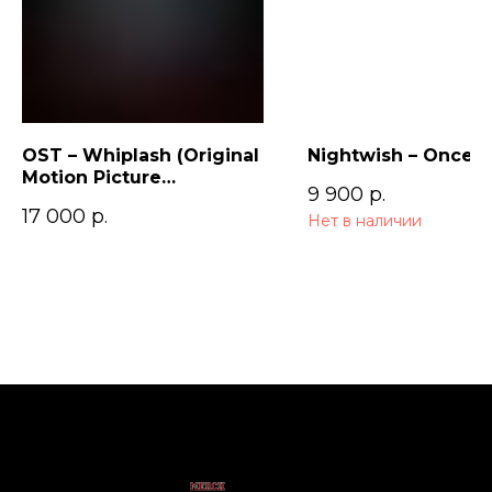
OST – Whiplash (Original
Nightwish – Once (
Motion Picture
9 900
р.
Soundtrack)
17 000
р.
Нет в наличии