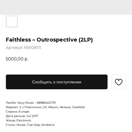
Faithless – Outrospective (2LP)
Артикул:
NW0873
5000,00
р.
Сообщить о поступлении
Лейбл: Sony Music – 88985422791
Формат: 2 x Пластинки, LP, Album, Reissue, Gatefold
Страна: Europe
Дата релиза: Jul 2017
Жанр: Electronic
Стиль: House, Trip Hop, Ambient