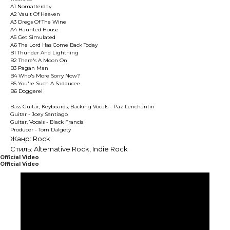
A1 Nomatterday
A2 Vault Of Heaven
A3 Dregs Of The Wine
A4 Haunted House
A5 Get Simulated
A6 The Lord Has Come Back Today
B1 Thunder And Lightning
B2 There's A Moon On
B3 Pagan Man
B4 Who's More Sorry Now?
B5 You're Such A Sadducee
B6 Doggerel
Bass Guitar, Keyboards, Backing Vocals - Paz Lenchantin
Guitar - Joey Santiago
Guitar, Vocals - Black Francis
Producer - Tom Dalgety
Жанр: Rock
Стиль: Alternative Rock, Indie Rock
Official Video
Official Video