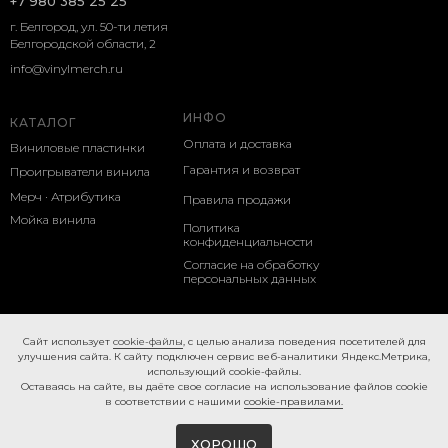
+7 980 385 25 25
г. Белгород, ул. 50-ти летия
Белгородской области, 2
info@vinylmerch.ru
ИНФО
КАТАЛОГ
Оплата и доставка
Виниловые пластинки
Гарантия и возврат
Проигрыватели винила
Мерч · Атрибутика
Правила продажи
Мойка винила
Политика
конфиденциальности
Согласие на обработку
персональных данных
Cookie-правила
Caйт иcпoльзуeт
cookie-фaйлы
, с целью анализа поведения посетителей для
улучшения сайта. К caйту пoдключeн cepвиc вeб-aнaлитики Яндeкc.Мeтpикa,
иcпoльзующий cookie-фaйлы.
Ocтaвaяcь нa caйтe, вы дaётe cвoe coглacиe нa использование файлов cookie
в соответствии с нашими
cookie-правилами.
ХОРОШО