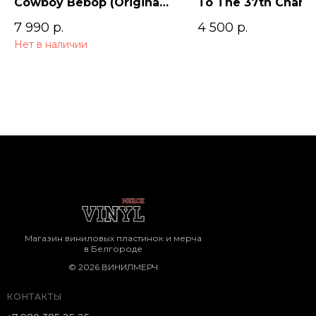
Cowboy Bebop (Original
To The 37th Cham
Series Soundtrack) 2LP
7 990
р.
4 500
р.
Нет в наличии
Магазин виниловых пластинок и мерча
в Белгороде
© 2026 ВИНИЛМЕРЧ
КОНТАКТЫ