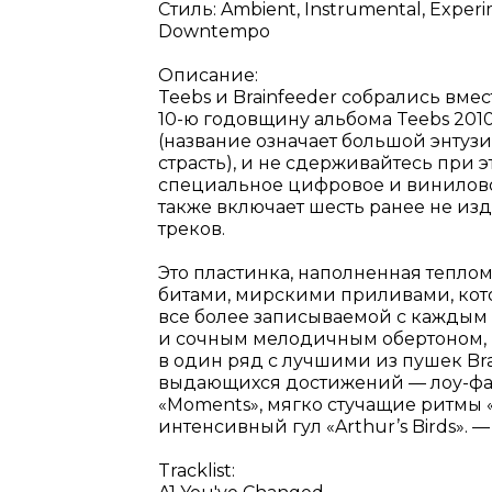
Стиль: Ambient, Instrumental, Experim
Downtempo
Описание:
Teebs и Brainfeeder собрались вмес
10-ю годовщину альбома Teebs 2010
(название означает большой энтуз
страсть), и не сдерживайтесь при эт
специальное цифровое и винилов
также включает шесть ранее не из
треков.
Это пластинка, наполненная тепло
битами, мирскими приливами, кот
все более записываемой с каждым
и сочным мелодичным обертоном, 
в один ряд с лучшими из пушек Bra
выдающихся достижений — лоу-фа
«Moments», мягко стучащие ритмы 
интенсивный гул «Arthur’s Birds». —
Tracklist: