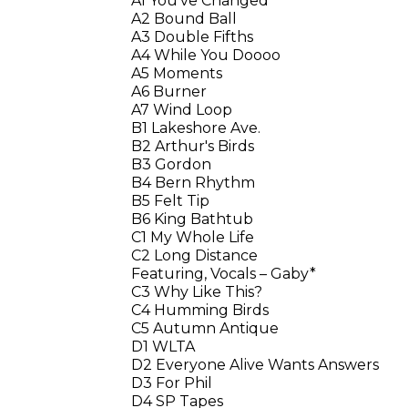
A1 You've Changed
A2 Bound Ball
A3 Double Fifths
A4 While You Doooo
A5 Moments
A6 Burner
A7 Wind Loop
B1 Lakeshore Ave.
B2 Arthur's Birds
B3 Gordon
B4 Bern Rhythm
B5 Felt Tip
B6 King Bathtub
C1 My Whole Life
C2 Long Distance
Featuring, Vocals – Gaby*
C3 Why Like This?
C4 Humming Birds
C5 Autumn Antique
D1 WLTA
D2 Everyone Alive Wants Answers
D3 For Phil
D4 SP Tapes