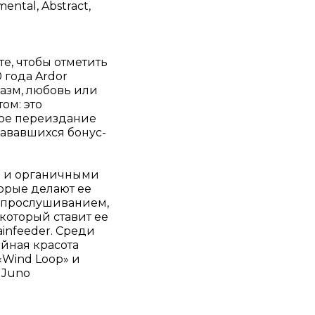
ental, Abstract,
те, чтобы отметить
 года Ardor
иазм, любовь или
ом: это
ое переиздание
дававшихся бонус-
м и органичными
орые делают ее
 прослушиванием,
который ставит ее
infeeder. Среди
йная красота
«Wind Loop» и
 Juno