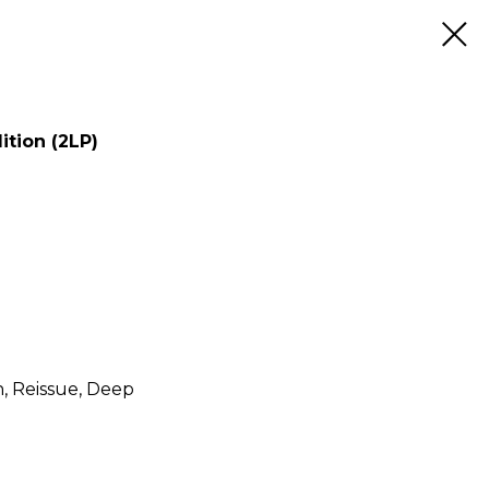
ition (2LP)
n, Reissue, Deep