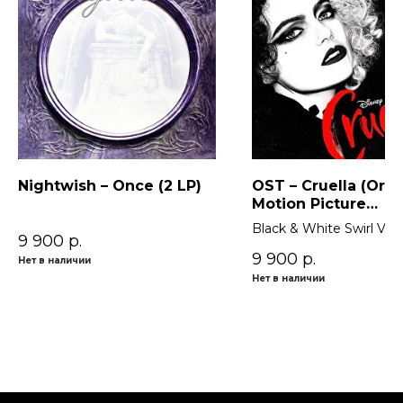
Nightwish – Once (2 LP)
OST – Cruella (Orig
Motion Picture
Soundtrack) 2LP
Black & White Swirl Viny
9 900
р.
9 900
р.
Нет в наличии
Нет в наличии