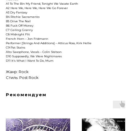
A1 To The Bin My Friend, Tonight We Vacate Earth
A2 Here We, Here We, Here We Go Forever
A3 Dry Fantasy
B4 Ritchie Sacramento
B5 Drive The Nail
B6 Fuck Off Money
C7 Ceiling Granny
C8 Midnight Flit
French Horn – Jon Fridmann
Performer [Strings And Additions] – Atticus Ross, Kirk Hellie
C9 Pat Stains
Alto Saxophone, Vocals – Colin Stetson
D10 Supposedly, We Were Nightmares
D11 It's What I Want To Do, Mum
Жанр: Rock
Стиль: Post Rock
Рекомендуем