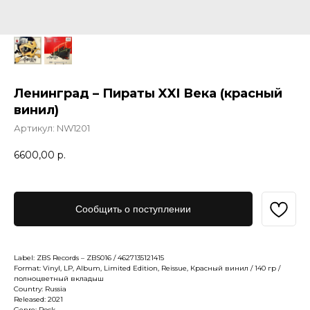
Ленинград – Пираты XXI Века (красный
винил)
Артикул:
NW1201
6600,00
р.
Сообщить о поступлении
Label: ZBS Records – ZBS016 / 4627135121415
Format: Vinyl, LP, Album, Limited Edition, Reissue, Красный винил / 140 гр /
полноцветный вкладыш
Country: Russia
Released: 2021
Genre: Rock