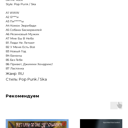
Style: Pop Punk / Ska
A1 WWW
A2 Б***и
A3 Пи*****ы
A4 Комон Эврибади
A5 Собака Баскервилей
A6 Резиновый Мужик
A7 Мне Бы В Небо
B1 Люди Не Летают
B2 У Меня Есть Всё
B3 Новый Год
B4 Бананы
B5 Без Тебя
B6 Привет, Джимми Хендрикс!
B7 Ласточка
Жанр: RU
Стиль: Pop Punk / Ska
Рекомендуем