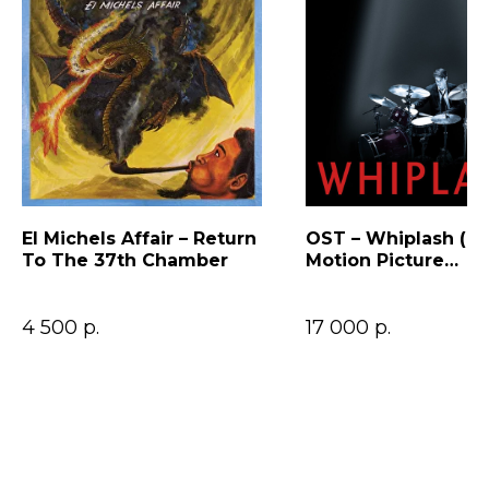
El Michels Affair – Return
OST – Whiplash (Or
To The 37th Chamber
Motion Picture
Soundtrack)
4 500
р.
17 000
р.