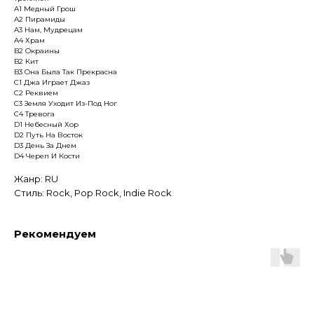
A1 Медный Грош
A2 Пирамиды
A3 Нам, Мудрецам
A4 Храм
B2 Окраины
B2 Кит
B3 Она Была Так Прекрасна
C1 Джа Играет Джаз
C2 Реквием
C3 Земля Уходит Из-Под Ног
C4 Тревога
D1 Небесный Хор
D2 Путь На Восток
D3 День За Днем
D4 Череп И Кости
Жанр: RU
Стиль: Rock, Pop Rock, Indie Rock
Рекомендуем