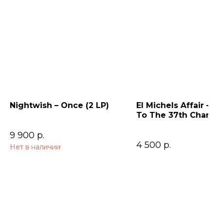
Nightwish – Once (2 LP)
El Michels Affair – 
To The 37th Cham
9 900
р.
4 500
р.
Нет в наличии