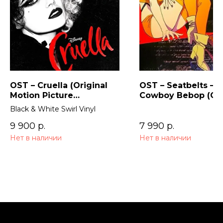
OST – Cruella (Original
OST – Seatbelts –
Motion Picture
Cowboy Bebop (Ori
Soundtrack) 2LP
Series Soundtrack)
Black & White Swirl Vinyl
9 900
р.
7 990
р.
Нет в наличии
Нет в наличии