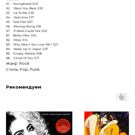
A1 Youngblood 3:23
A2 Want You Back 2:53
A3 Lie To Me 2:30
A4 Valentine 3:17
A5 Talk Fast 3:07
A6 Moving Along 3:18
A7 If Walls Could Talk 3:02
B1 Better Man 3:10
B2 More 3:14
B3 Why Won't You Love Me? 3:21
B4 Woke Up In Japan 2:37
B5 Empty Wallets 3:08
B6 Ghost Of You 3:17
Жанр: Rock
Стиль: Pop, Punk
Рекомендуем