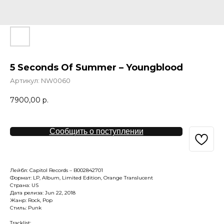
5 Seconds Of Summer – Youngblood
Артикул:
NW0060
7900,00
р.
Сообщить о поступлении
Лейбл: Capitol Records – B002842701
Формат: LP, Album, Limited Edition, Orange Translucent
Страна: US
Дата релиза: Jun 22, 2018
Жанр: Rock, Pop
Стиль: Punk
Tracklist: