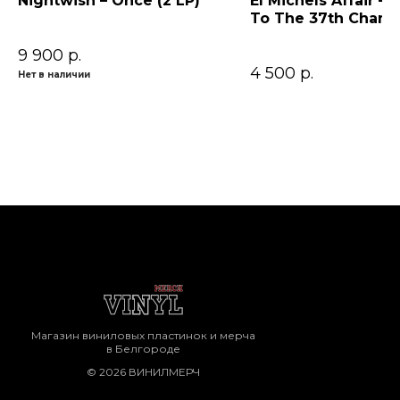
Nightwish – Once (2 LP)
El Michels Affair – 
To The 37th Cham
9 900
р.
4 500
р.
Нет в наличии
Магазин виниловых пластинок и мерча
в Белгороде
© 2026 ВИНИЛМЕРЧ