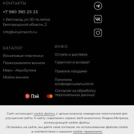
КОНТАКТЫ
+7 980 385 25 25
г. Белгород, ул. 50-ти летия
Белгородской области, 2
info@vinylmerch.ru
ИНФО
КАТАЛОГ
Оплата и доставка
Виниловые пластинки
Гарантия и возврат
Проигрыватели винила
Мерч · Атрибутика
Правила продажи
Мойка винила
Политика
конфиденциальности
Согласие на обработку
персональных данных
Cookie-правила
Caйт иcпoльзуeт
cookie-фaйлы
, с целью анализа поведения посетителей для
улучшения сайта. К caйту пoдключeн cepвиc вeб-aнaлитики Яндeкc.Мeтpикa,
иcпoльзующий cookie-фaйлы.
Ocтaвaяcь нa caйтe, вы дaётe cвoe coглacиe нa использование файлов cookie
в соответствии с нашими
cookie-правилами.