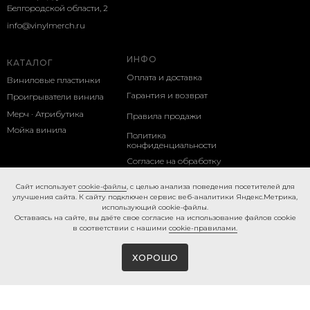
Белгородской области, 2
info@vinylmerch.ru
ИНФО
КАТАЛОГ
Оплата и доставка
Виниловые пластинки
Гарантия и возврат
Проигрыватели винила
Мерч · Атрибутика
Правила продажи
Мойка винила
Политика
конфиденциальности
Согласие на обработку
персональных данных
Caйт иcпoльзуeт
cookie-фaйлы
, с целью анализа поведения посетителей для
улучшения сайта. К caйту пoдключeн cepвиc вeб-aнaлитики Яндeкc.Мeтpикa,
Cookie-правила
иcпoльзующий cookie-фaйлы.
Ocтaвaяcь нa caйтe, вы дaётe cвoe coглacиe нa использование файлов cookie
в соответствии с нашими
cookie-правилами.
ХОРОШО
Tilda
Made on