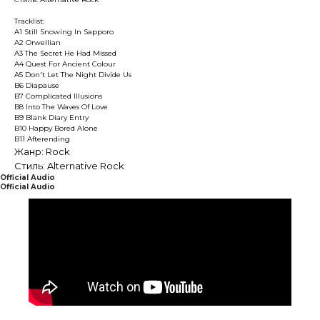
Tracklist:
A1 Still Snowing In Sapporo
A2 Orwellian
A3 The Secret He Had Missed
A4 Quest For Ancient Colour
A5 Don't Let The Night Divide Us
B6 Diapause
B7 Complicated Illusions
B8 Into The Waves Of Love
B9 Blank Diary Entry
B10 Happy Bored Alone
B11 Afterending
Жанр: Rock
Стиль: Alternative Rock
Official Audio
Official Audio