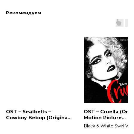
Рекомендуем
OST – Seatbelts –
OST – Cruella (Orig
Cowboy Bebop (Original
Motion Picture
Series Soundtrack) 2LP
Soundtrack) 2LP
Black & White Swirl Viny