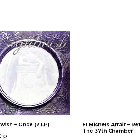
wish – Once (2 LP)
El Michels Affair – Re
The 37th Chamber
0
р.