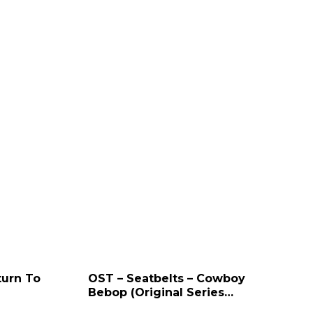
turn To
OST – Seatbelts – Cowboy
Bebop (Original Series
Soundtrack) 2LP