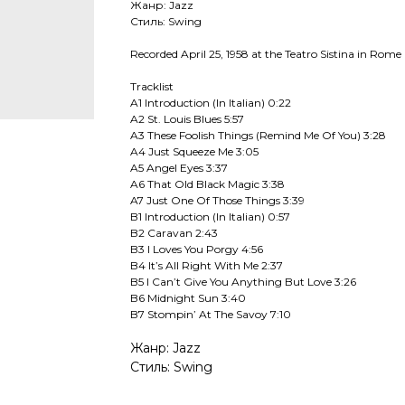
Жанр: Jazz
Стиль: Swing
Recorded April 25, 1958 at the Teatro Sistina in Rome
Tracklist
A1 Introduction (In Italian) 0:22
A2 St. Louis Blues 5:57
A3 These Foolish Things (Remind Me Of You) 3:28
A4 Just Squeeze Me 3:05
A5 Angel Eyes 3:37
A6 That Old Black Magic 3:38
A7 Just One Of Those Things 3:39
B1 Introduction (In Italian) 0:57
B2 Caravan 2:43
B3 I Loves You Porgy 4:56
B4 It’s All Right With Me 2:37
B5 I Can’t Give You Anything But Love 3:26
B6 Midnight Sun 3:40
B7 Stompin’ At The Savoy 7:10
Жанр: Jazz
Стиль: Swing