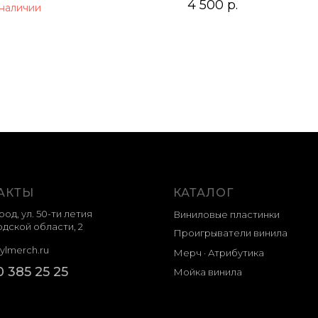
4 500
р.
 наличии
АКТЫ
КАТАЛОГ
род, ул. 50-ти летия
Виниловые пластинки
дской области, 2
Проигрыватели винила
ylmerch.ru
Мерч · Атрибутика
0 385 25 25
Мойка винила