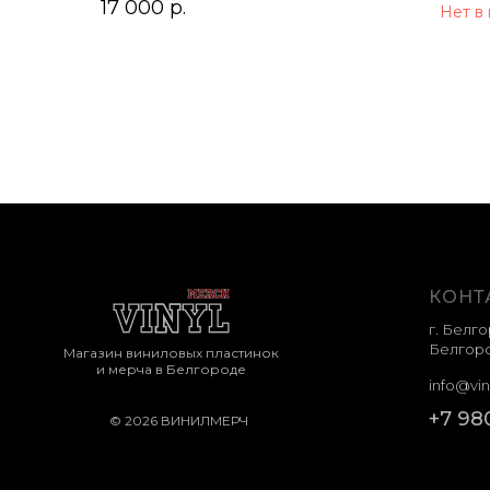
17 000
р.
Нет в
КОНТ
г. Белго
Белгоро
Магазин виниловых пластинок
и мерча в Белгороде
info@vin
+7 98
© 2026 ВИНИЛМЕРЧ