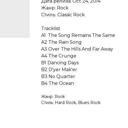
Дата релиза: Oct 24, 2014
Жанр: Rock
Стиль: Classic Rock
Tracklist
A1 The Song Remains The Same
A2 The Rain Song
A3 Over The Hills And Far Away
A4 The Crunge
B1 Dancing Days
B2 D'yer Mak'er
B3 No Quarter
B4 The Ocean
Жанр: Rock
Стиль: Hard Rock, Blues Rock