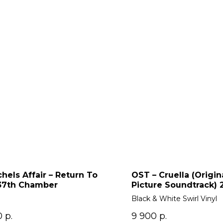
chels Affair – Return To
OST – Cruella (Origin
37th Chamber
Picture Soundtrack) 
Black & White Swirl Vinyl
0
р.
9 900
р.