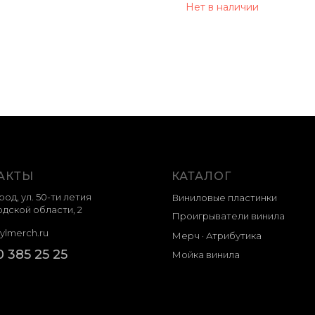
Нет в наличии
АКТЫ
КАТАЛОГ
род, ул. 50-ти летия
Виниловые пластинки
дской области, 2
Проигрыватели винила
ylmerch.ru
Мерч · Атрибутика
0 385 25 25
Мойка винила