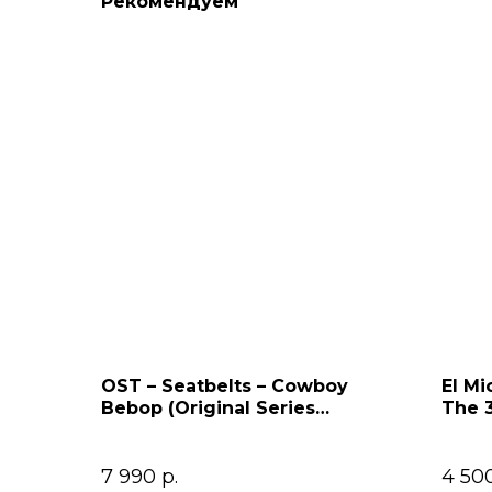
Рекомендуем
OST – Seatbelts – Cowboy
El Mi
Bebop (Original Series
The 
Soundtrack) 2LP
7 990
р.
4 50